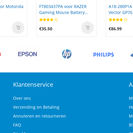
or RAZER
A18-280P1A voor MSI
CR17335A vo
Battery
Vector GP76 12UGS 12UGS-
CR17335A
083442A
434
-0000
€86.99
€22.99
Klantenservice
A
Over ons
M
Verzending en Betaling
H
Annuleren en retourneren
M
FAQ
B