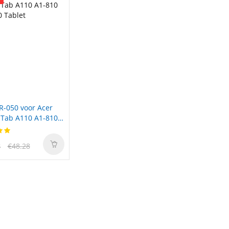
R-050 voor Acer
 Tab A110 A1-810
 Tablet
3
€48.28