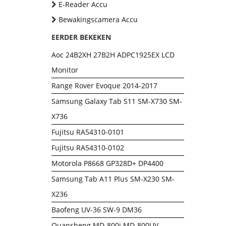
E-Reader Accu
Bewakingscamera Accu
EERDER BEKEKEN
Aoc 24B2XH 27B2H ADPC1925EX LCD
Monitor
Range Rover Evoque 2014-2017
Samsung Galaxy Tab S11 SM-X730 SM-
X736
Fujitsu RA54310-0101
Fujitsu RA54310-0102
Motorola P8668 GP328D+ DP4400
Samsung Tab A11 Plus SM-X230 SM-
X236
Baofeng UV-36 SW-9 DM36
Quansheng MD-800i MD-800UV