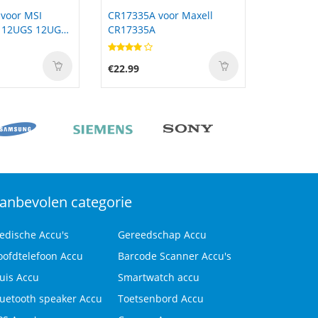
or Maxell
K10 voor Xiaomi Handheld
B-DG280 
Vacuum K10
DG280
€50.99
€26.00
anbevolen categorie
edische Accu's
Gereedschap Accu
oofdtelefoon Accu
Barcode Scanner Accu's
uis Accu
Smartwatch accu
luetooth speaker Accu
Toetsenbord Accu