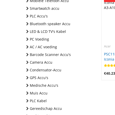
Mobiele Telefoon Accu
Smartwatch accu
PLC Accu's
Bluetooth speaker Accu
LED & LCD TV's Kabel
PC Voeding
Acer
AC / AC voeding
PSC11
Barcode Scanner Accu's
Iconia
Camera Accu
A3-A10
Condensator-Accu
€40.2
GPS Accu's
Medische Accu's
Muis Accu
PLC Kabel
Gereedschap Accu