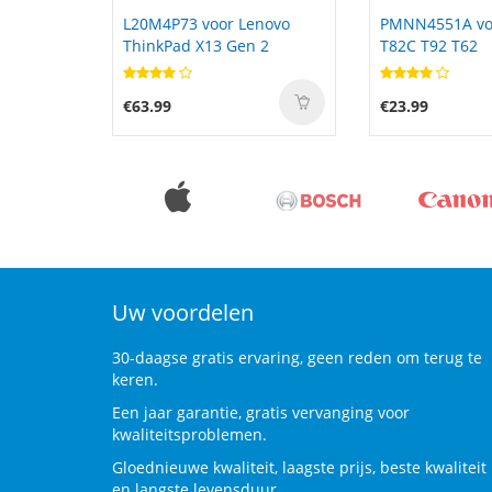
novo
PMNN4551A voor Motorola
FT803437PA vo
 2
T82C T92 T62
Gaming Mouse 
FT803437PA LP
RZ30-00120300
€23.99
€35.50
Uw voordelen
30-daagse gratis ervaring, geen reden om terug te
keren.
Een jaar garantie, gratis vervanging voor
kwaliteitsproblemen.
Gloednieuwe kwaliteit, laagste prijs, beste kwaliteit
en langste levensduur.