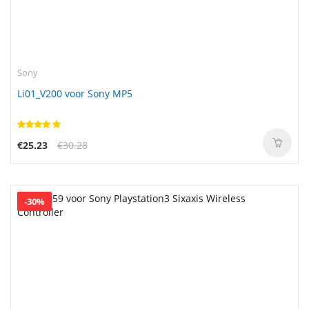
Sony
Li01_V200 voor Sony MP5
€25.23
€30.28
-30%