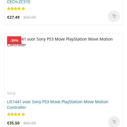
CECH-ZCS1E
€27.49
€32.99
-30%
Sony
LIS1441 voor Sony PS3 Move PlayStation Move Motion
Controller
€35.50
€42.60