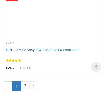
SONY
LIP1522 voor Sony PS4 DualShock 4 Controller
€26.76
€32.11
2
›
‹
1