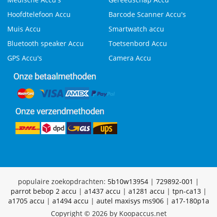
Hoofdtelefoon Accu
Barcode Scanner Accu's
Muis Accu
Smartwatch accu
Bluetooth speaker Accu
Toetsenbord Accu
GPS Accu's
Camera Accu
populaire zoekopdrachten:
5b10w13954
|
729892-001
|
parrot bebop 2 accu
|
a1437 accu
|
a1281 accu
|
tpn-ca13
|
a1705 accu
|
a1494 accu
|
autel maxisys ms906
|
a17-180p1a
Copyright © 2026 by Koopaccus.net