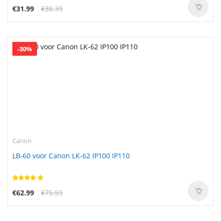
€31.99
€38.39
-30%
Canon
LB-60 voor Canon LK-62 IP100 IP110
€62.99
€75.59