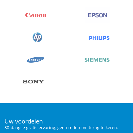
Uw voordelen
30-daagse gratis ervaring, geen reden om terug te keren.