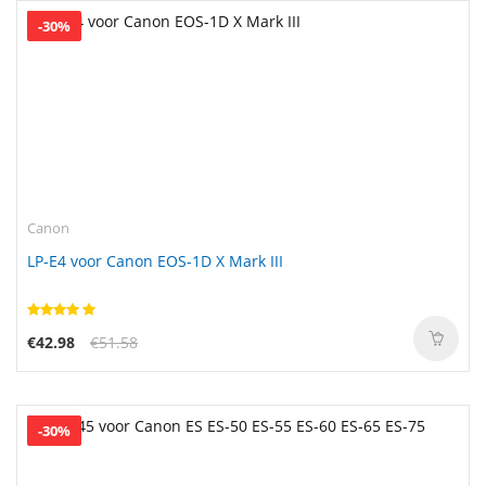
-30%
Canon
LP-E4 voor Canon EOS-1D X Mark III
€42.98
€51.58
-30%