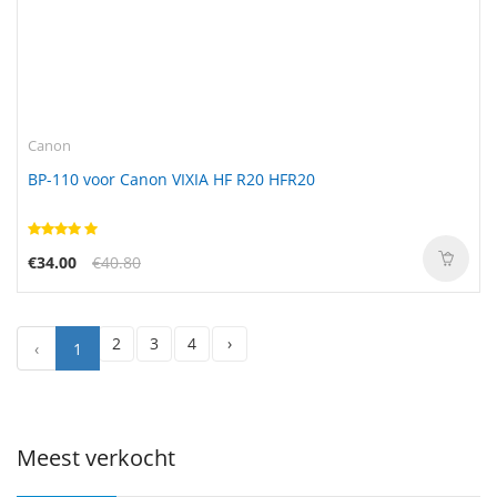
Canon
BP-110 voor Canon VIXIA HF R20 HFR20
€34.00
€40.80
2
3
4
›
‹
1
Meest verkocht