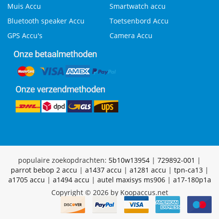
Muis Accu
Smartwatch accu
Bluetooth speaker Accu
Toetsenbord Accu
GPS Accu's
Camera Accu
populaire zoekopdrachten:
5b10w13954
|
729892-001
|
parrot bebop 2 accu
|
a1437 accu
|
a1281 accu
|
tpn-ca13
|
a1705 accu
|
a1494 accu
|
autel maxisys ms906
|
a17-180p1a
Copyright © 2026 by Koopaccus.net