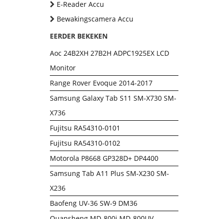
E-Reader Accu
Bewakingscamera Accu
EERDER BEKEKEN
Aoc 24B2XH 27B2H ADPC1925EX LCD
Monitor
Range Rover Evoque 2014-2017
Samsung Galaxy Tab S11 SM-X730 SM-
X736
Fujitsu RA54310-0101
Fujitsu RA54310-0102
Motorola P8668 GP328D+ DP4400
Samsung Tab A11 Plus SM-X230 SM-
X236
Baofeng UV-36 SW-9 DM36
Quansheng MD-800i MD-800UV