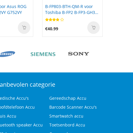
TH-QM-R voor
PMNN4001C voor Motorola
Li3930
-FP2 B-FP3-GH30
GP68 Radio
ZTE Z1
0
€33.49
€26.00
anbevolen categorie
edische Accu's
Gereedschap Accu
oofdtelefoon Accu
Barcode Scanner Accu's
uis Accu
Smartwatch accu
luetooth speaker Accu
Toetsenbord Accu