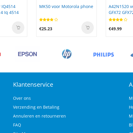
torola phone
A42N1520 voor Asus ROG
B-FP803-B
GFX72 GFX72VY G752VY
Toshiba B
B-FP3-GH4
€49.99
€40.99
Klantenservice
A
Over ons
M
Verzending en Betaling
H
Annuleren en retourneren
M
FAQ
B