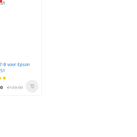
7-B voor Epson
S51
00
€120.00