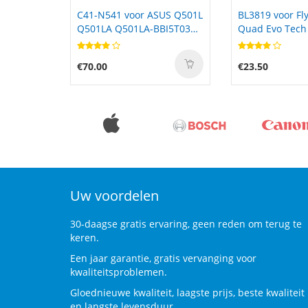
ASUS Q501L
BL3819 voor Fly IQ4514
MK50 voor Mo
BBI5T03
Quad Evo Tech 4 Iq 4514
€23.50
€25.23
Uw voordelen
30-daagse gratis ervaring, geen reden om terug te
keren.
Een jaar garantie, gratis vervanging voor
kwaliteitsproblemen.
Gloednieuwe kwaliteit, laagste prijs, beste kwaliteit
en langste levensduur.