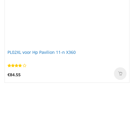
PL02XL voor Hp Pavilion 11-n X360
MS920SE-FL27E voor Seiko Meters Back Power ML920
€84.55
€24.99