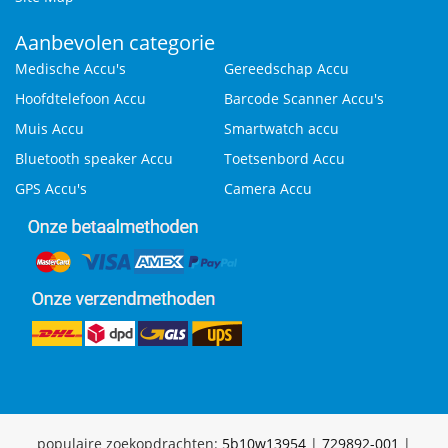
Aanbevolen categorie
Medische Accu's
Gereedschap Accu
Hoofdtelefoon Accu
Barcode Scanner Accu's
Muis Accu
Smartwatch accu
Bluetooth speaker Accu
Toetsenbord Accu
GPS Accu's
Camera Accu
populaire zoekopdrachten:
5b10w13954
|
729892-001
|