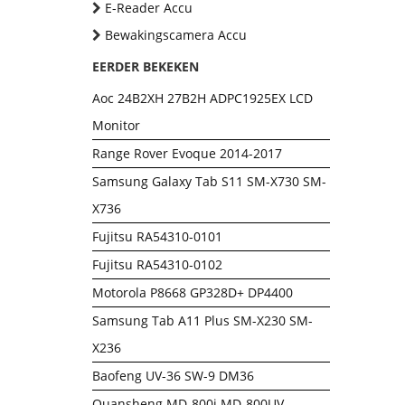
E-Reader Accu
Bewakingscamera Accu
EERDER BEKEKEN
Aoc 24B2XH 27B2H ADPC1925EX LCD
Monitor
Range Rover Evoque 2014-2017
Samsung Galaxy Tab S11 SM-X730 SM-
X736
Fujitsu RA54310-0101
Fujitsu RA54310-0102
Motorola P8668 GP328D+ DP4400
Samsung Tab A11 Plus SM-X230 SM-
X236
Baofeng UV-36 SW-9 DM36
Quansheng MD-800i MD-800UV