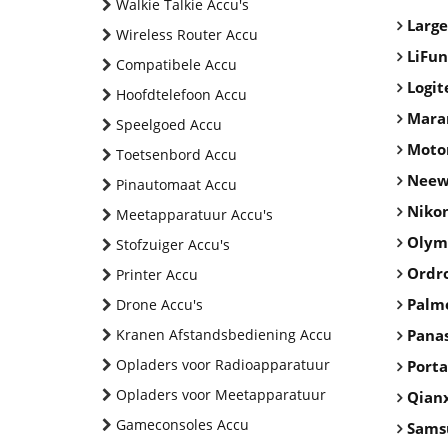
Walkie Talkie Accu's
Large
Wireless Router Accu
LiFun
Compatibele Accu
Logit
Hoofdtelefoon Accu
Mara
Speelgoed Accu
Moto
Toetsenbord Accu
Neew
Pinautomaat Accu
Niko
Meetapparatuur Accu's
Olym
Stofzuiger Accu's
Ordr
Printer Accu
Palm
Drone Accu's
Kranen Afstandsbediening Accu
Pana
Opladers voor Radioapparatuur
Porta
Opladers voor Meetapparatuur
Qian
Gameconsoles Accu
Sams