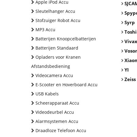
Apple iPod Accu
SJCA
Sleutelhanger Accu
Spyp
Stofzuiger Robot Accu
Syrp
MP3 Accu
Tosh
Batterijen Knoopcelbatterijen
Viva
Batterijen Standaard
Voson
Opladers voor Kranen
Xiao
Afstandsbediening
YI
Videocamera Accu
Zeiss
E-Scooter en Hoverboard Accu
USB Kabels
Scheerapparaat Accu
Videodeurbel Accu
Alarmsystemen Accu
Draadloze Telefoon Accu