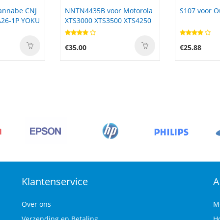
r Motorola
S107 voor Oukitel S107
NP-45S voor 
00 XTS4250
FinePix XP1
€25.88
€25.19
Klantenservice
A
Over ons
M
Verzending en Betaling
H