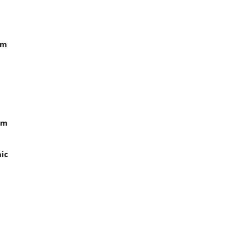
um
em
ic