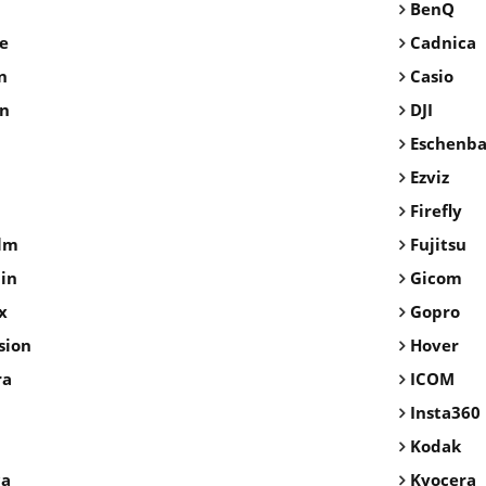
BenQ
e
Cadnica
n
Casio
on
DJI
Eschenb
Ezviz
Firefly
ilm
Fujitsu
in
Gicom
x
Gopro
sion
Hover
ra
ICOM
Insta360
Kodak
ca
Kyocera