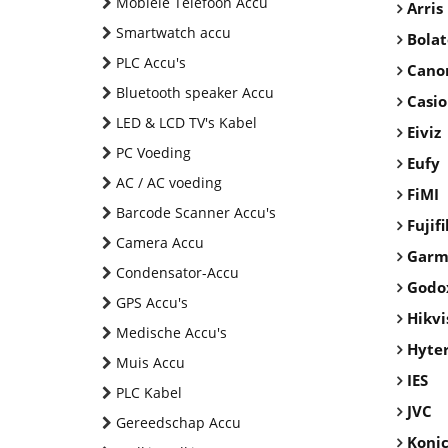
Mobiele Telefoon Accu
Arris
Smartwatch accu
Bolat
PLC Accu's
Cano
Bluetooth speaker Accu
Casi
LED & LCD TV's Kabel
Eiviz
PC Voeding
Eufy
AC / AC voeding
FiMI
Barcode Scanner Accu's
Fujif
Camera Accu
Garm
Condensator-Accu
Godo
GPS Accu's
Hikvi
Medische Accu's
Hyte
Muis Accu
IES
PLC Kabel
JVC
Gereedschap Accu
Koni