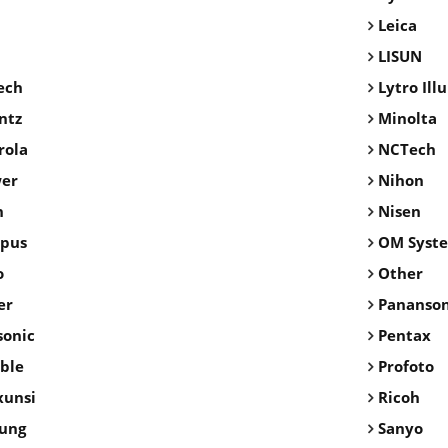
Leica
LISUN
ech
Lytro Ill
ntz
Minolta
rola
NCTech
er
Nihon
n
Nisen
pus
OM Syst
o
Other
er
Pananson
sonic
Pentax
ble
Profoto
xunsi
Ricoh
ung
Sanyo