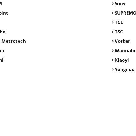
M
Sony
oint
SUPREM
TCL
iba
TSC
x Metrotech
Vosker
ic
Wannab
mi
Xiaoyi
Yongnuo