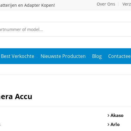
Over Ons
Ver
atterijen en Adapter Kopen!
Best Verkochte
Nieuwste Producten
Blog
Contactee
era Accu
Akaso
s
Arlo