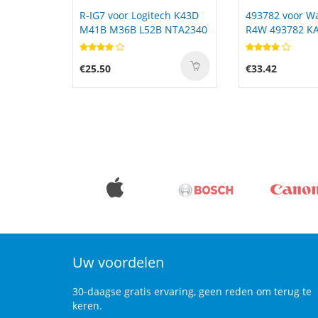
ch K43D
493782 voor Wannabe CNJ
NNTN4435B voo
 NTA2340
R4W 493782 KA26-1P YOKU
XTS3000 XTS35
€33.42
€35.00
Uw voordelen
30-daagse gratis ervaring, geen reden om terug te
keren.