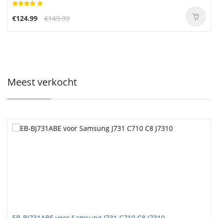
€124.99
€149.99
Meest verkocht
EB-BJ731ABE voor Samsung J731 C710 C8 J7310
EB-BW201ABE voor Samsung Galaxy Golden 3 W2016