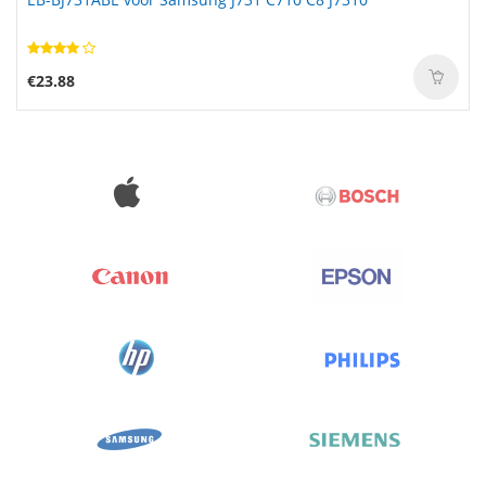
€23.88
€23.88