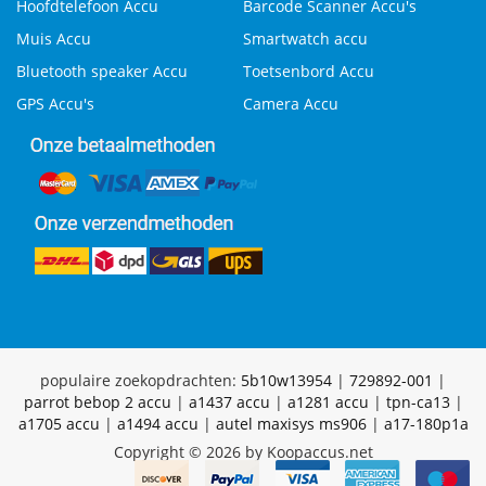
Hoofdtelefoon Accu
Barcode Scanner Accu's
Muis Accu
Smartwatch accu
Bluetooth speaker Accu
Toetsenbord Accu
GPS Accu's
Camera Accu
populaire zoekopdrachten:
5b10w13954
|
729892-001
|
parrot bebop 2 accu
|
a1437 accu
|
a1281 accu
|
tpn-ca13
|
a1705 accu
|
a1494 accu
|
autel maxisys ms906
|
a17-180p1a
Copyright © 2026 by Koopaccus.net