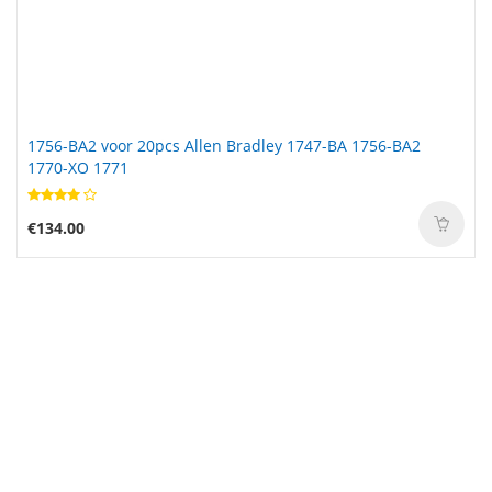
1756-BA2 voor 20pcs Allen Bradley 1747-BA 1756-BA2
BL-G33 voor Doov iEva D600
1770-XO 1771
€134.00
€23.88