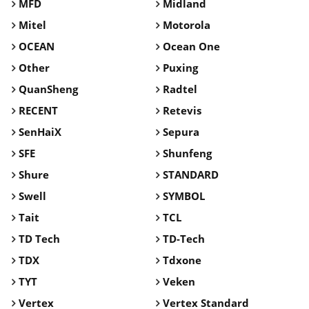
MFD
Midland
Mitel
Motorola
OCEAN
Ocean One
Other
Puxing
QuanSheng
Radtel
RECENT
Retevis
SenHaiX
Sepura
SFE
Shunfeng
Shure
STANDARD
Swell
SYMBOL
Tait
TCL
TD Tech
TD-Tech
TDX
Tdxone
TYT
Veken
Vertex
Vertex Standard