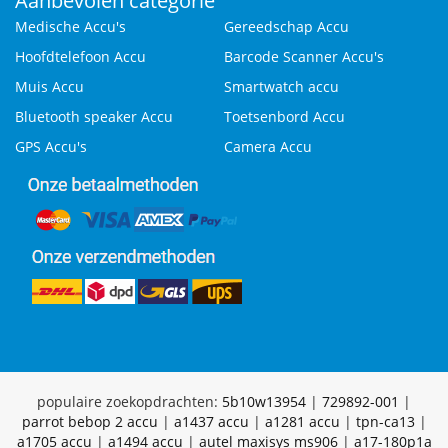
Aanbevolen categorie
Medische Accu's
Gereedschap Accu
Hoofdtelefoon Accu
Barcode Scanner Accu's
Muis Accu
Smartwatch accu
Bluetooth speaker Accu
Toetsenbord Accu
GPS Accu's
Camera Accu
populaire zoekopdrachten:
5b10w13954
|
729892-001
|
parrot bebop 2 accu
|
a1437 accu
|
a1281 accu
|
tpn-ca13
|
a1705 accu
|
a1494 accu
|
autel maxisys ms906
|
a17-180p1a