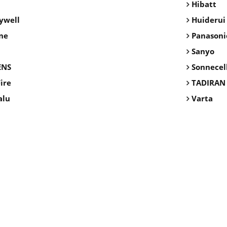
Hibatt
ywell
Huiderui
ne
Panasoni
Sanyo
ENS
Sonnecel
ire
TADIRAN
alu
Varta