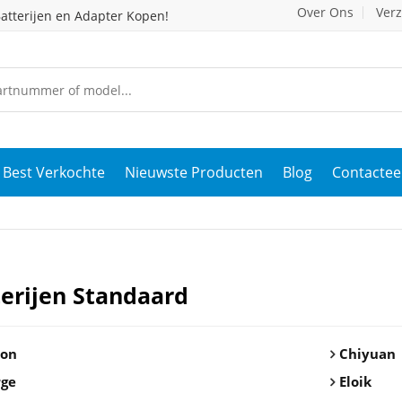
Over Ons
Ver
atterijen en Adapter Kopen!
Best Verkochte
Nieuwste Producten
Blog
Contactee
erijen Standaard
on
Chiyuan
rge
Eloik