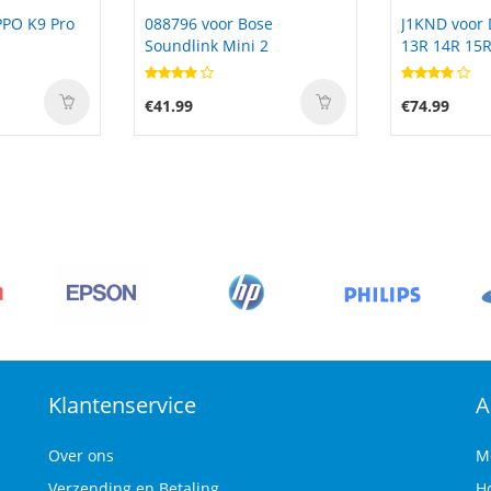
Bose
J1KND voor Dell Inspiron
SB10F4645
ni 2
13R 14R 15R 17R N4050
Thinkpad 
N7010 0J1KND
€74.99
€62.00
Klantenservice
A
Over ons
M
Verzending en Betaling
H