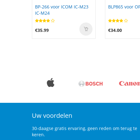
OM IC-M23
BLP865 voor OPPO K9 Pro
088796 voor 
Soundlink Mi
€34.00
€41.99
Uw voordelen
30-daagse gratis ervaring, geen reden om terug te
keren.