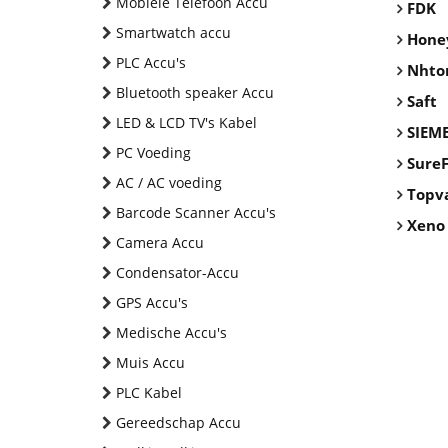
Mobiele Telefoon Accu
FDK
Smartwatch accu
Hone
PLC Accu's
Nhto
Bluetooth speaker Accu
Saft
LED & LCD TV's Kabel
SIEM
PC Voeding
SureF
AC / AC voeding
Topv
Barcode Scanner Accu's
Xeno
Camera Accu
Condensator-Accu
GPS Accu's
Medische Accu's
Muis Accu
PLC Kabel
Gereedschap Accu