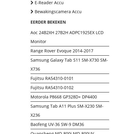
E-Reader Accu
Bewakingscamera Accu
EERDER BEKEKEN
Aoc 24B2XH 27B2H ADPC1925EX LCD
Monitor
Range Rover Evoque 2014-2017
Samsung Galaxy Tab S11 SM-X730 SM-
X736
Fujitsu RA54310-0101
Fujitsu RA54310-0102
Motorola P8668 GP328D+ DP4400
Samsung Tab A11 Plus SM-X230 SM-
X236
Baofeng UV-36 SW-9 DM36
Quansheng MD-800i MD-800UV