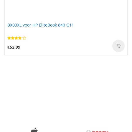
BX03XL voor HP EliteBook 840 G11
BA214061 voor HBC Sany Elephant Pump Keda Wet Sprayer
Remote Control
€52.99
€51.49