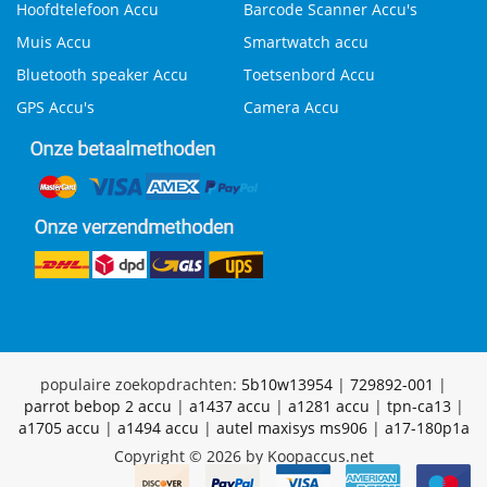
Hoofdtelefoon Accu
Barcode Scanner Accu's
Muis Accu
Smartwatch accu
Bluetooth speaker Accu
Toetsenbord Accu
GPS Accu's
Camera Accu
populaire zoekopdrachten:
5b10w13954
|
729892-001
|
parrot bebop 2 accu
|
a1437 accu
|
a1281 accu
|
tpn-ca13
|
a1705 accu
|
a1494 accu
|
autel maxisys ms906
|
a17-180p1a
Copyright © 2026 by Koopaccus.net