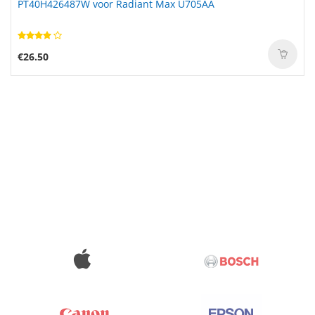
PT40H426487W voor Radiant Max U705AA
593553-001 voor HP Pavilion DM4
€26.50
€96.24