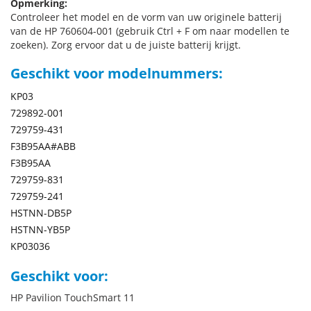
Opmerking:
Controleer het model en de vorm van uw originele batterij
van de HP 760604-001 (gebruik Ctrl + F om naar modellen te
zoeken). Zorg ervoor dat u de juiste batterij krijgt.
Geschikt voor modelnummers:
KP03
729892-001
729759-431
F3B95AA#ABB
F3B95AA
729759-831
729759-241
HSTNN-DB5P
HSTNN-YB5P
KP03036
Geschikt voor:
HP Pavilion TouchSmart 11