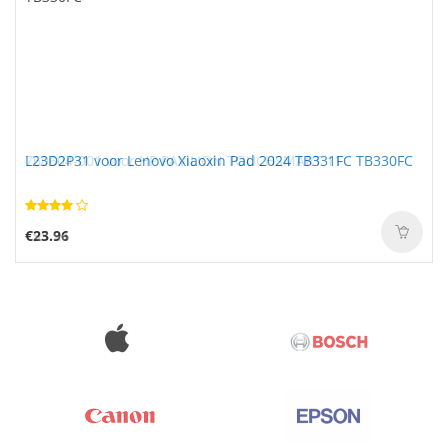
L23D2P31 voor Lenovo Xiaoxin Pad 2024 TB331FC TB330FC
€23.96