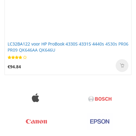
LC32BA122 voor HP ProBook 4330S 4331S 4440s 4530s PR06
PR09 QK646AA QK646U
€94.84