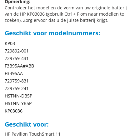
Opmerking:
Controleer het model en de vorm van uw originele batterij
van de HP KP03036 (gebruik Ctrl + F om naar modellen te
zoeken). Zorg ervoor dat u de juiste batterij krijgt.
Geschikt voor modelnummers:
KP03
729892-001
729759-431
F3B95AA#ABB
F3B95AA
729759-831
729759-241
HSTNN-DB5P
HSTNN-YB5P
KP03036
Geschikt voor:
HP Pavilion TouchSmart 11