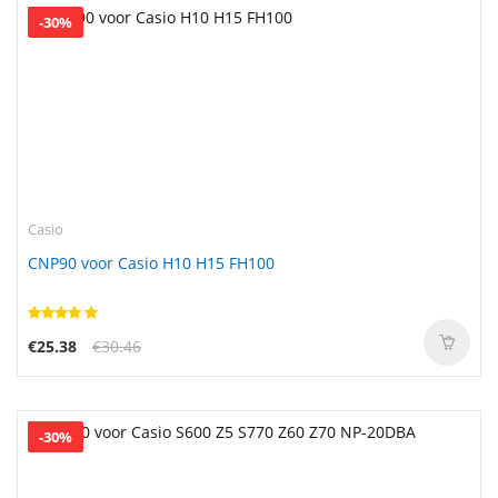
-30%
Casio
CNP90 voor Casio H10 H15 FH100
€25.38
€30.46
-30%