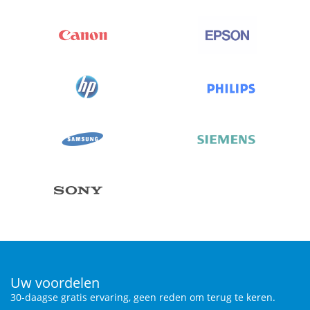
Uw voordelen
30-daagse gratis ervaring, geen reden om terug te keren.