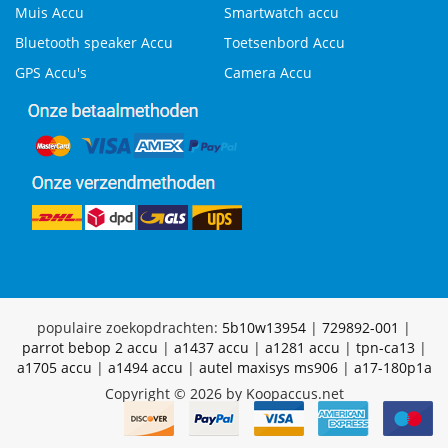
Muis Accu
Smartwatch accu
Bluetooth speaker Accu
Toetsenbord Accu
GPS Accu's
Camera Accu
populaire zoekopdrachten:
5b10w13954
|
729892-001
|
parrot bebop 2 accu
|
a1437 accu
|
a1281 accu
|
tpn-ca13
|
a1705 accu
|
a1494 accu
|
autel maxisys ms906
|
a17-180p1a
Copyright © 2026 by Koopaccus.net