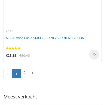
Casio
NP-20 voor Casio S600 Z5 S770 Z60 Z70 NP-20DBA
€25.38
€30.46
2
›
‹
1
Meest verkocht