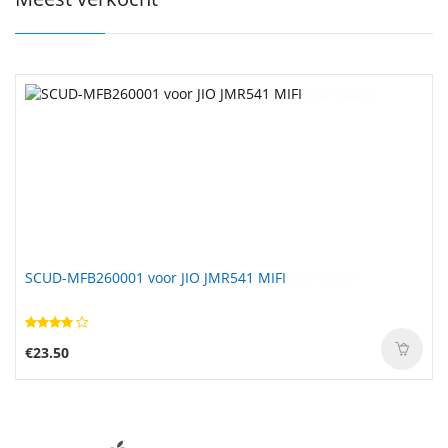
SCUD-MFB260001 voor JIO JMR541 MIFI
L12M4P62 voor Lenovo Ideapad U430 U530 Touch
€23.50
€59.99