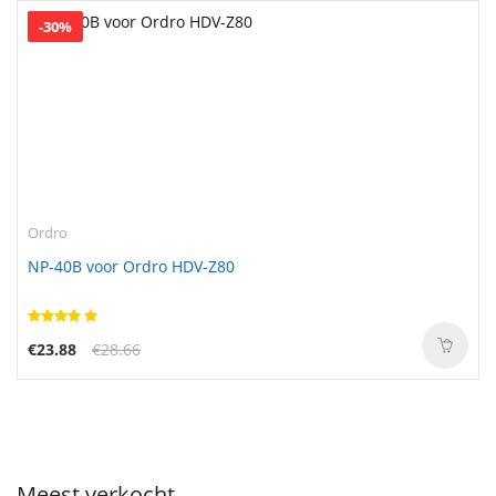
-30%
Ordro
NP-40B voor Ordro HDV-Z80
€23.88
€28.66
Meest verkocht