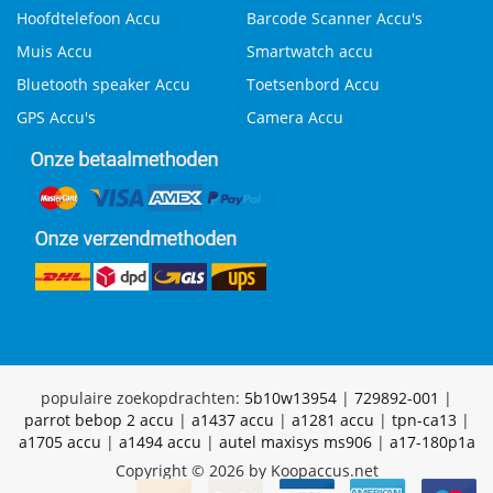
Hoofdtelefoon Accu
Barcode Scanner Accu's
Muis Accu
Smartwatch accu
Bluetooth speaker Accu
Toetsenbord Accu
GPS Accu's
Camera Accu
populaire zoekopdrachten:
5b10w13954
|
729892-001
|
parrot bebop 2 accu
|
a1437 accu
|
a1281 accu
|
tpn-ca13
|
a1705 accu
|
a1494 accu
|
autel maxisys ms906
|
a17-180p1a
Copyright © 2026 by Koopaccus.net