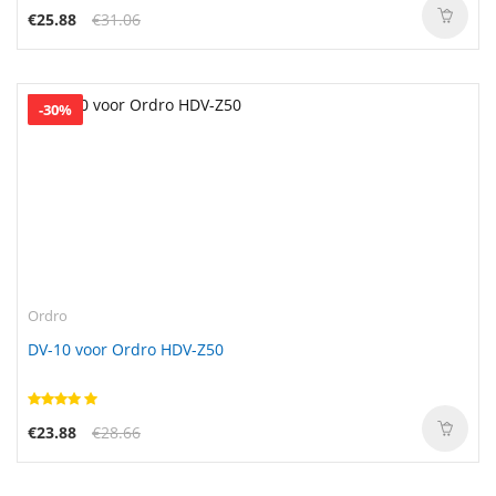
€25.88
€31.06
-30%
Ordro
DV-10 voor Ordro HDV-Z50
€23.88
€28.66