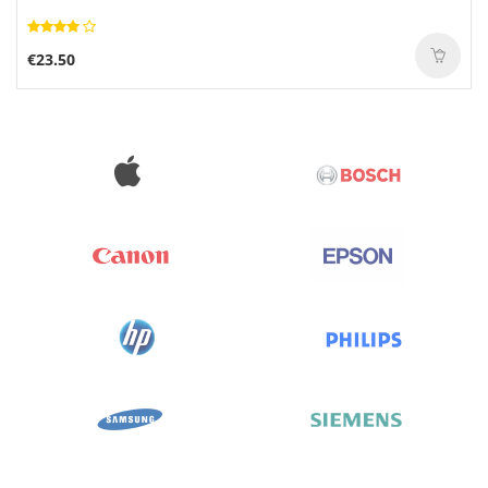
€23.50
€74.99