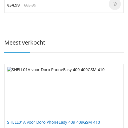
€54.99
€65.99
Meest verkocht
SHELL01A voor Doro PhoneEasy 409 409GSM 410
L18C3PF7 voor Lenovo Ideapad C340 S340-14API S340-
15IWL