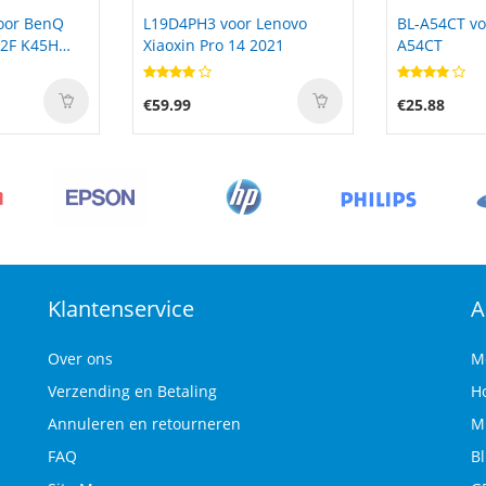
 Lenovo
BL-A54CT voor Koobee BL-
L21C4P73 vo
 2021
A54CT
ThinkPad X1
€25.88
€79.89
Klantenservice
A
Over ons
M
Verzending en Betaling
H
Annuleren en retourneren
M
FAQ
B