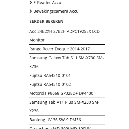
E-Reader Accu
Bewakingscamera Accu
EERDER BEKEKEN
Aoc 24B2XH 27B2H ADPC1925EX LCD
Monitor
Range Rover Evoque 2014-2017
Samsung Galaxy Tab S11 SM-X730 SM-
X736
Fujitsu RA54310-0101
Fujitsu RA54310-0102
Motorola P8668 GP328D+ DP4400
Samsung Tab A11 Plus SM-X230 SM-
X236
Baofeng UV-36 SW-9 DM36
Quansheng MD-800i MD-800UV