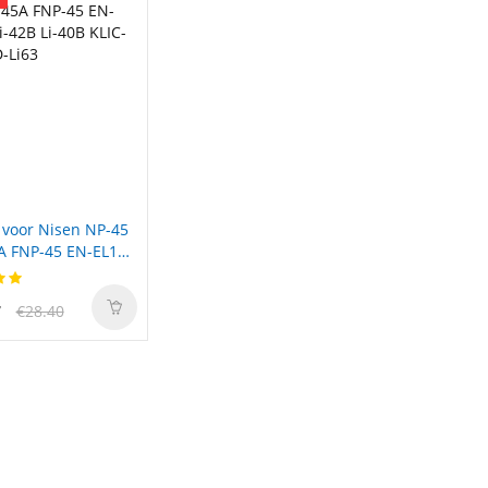
 voor Nisen NP-45
A FNP-45 EN-EL10
 Li-40B KLIC-7006
7
€28.40