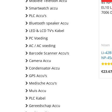
Mobiele Telefoon Accu
Smartwatch accu
PLC Accu's
Bluetooth speaker Accu
LED & LCD TV's Kabel
PC Voeding
Nisen
AC / AC voeding
Li-42B
Barcode Scanner Accu's
NP-45
Camera Accu
Li-42B
D-Li63
Condensator-Accu
€23.6
GPS Accu's
Medische Accu's
Muis Accu
PLC Kabel
Gereedschap Accu