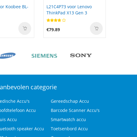
or Lenovo
L18M6PD3 voor Lenovo
L21C4PH0
3 Gen 3
X390 X395 TP00106A
Yoga Air 
L18M6P-D3
€54.99
€69.99
anbevolen categorie
edische Accu's
Gereedschap Accu
oofdtelefoon Accu
Barcode Scanner Accu's
uis Accu
Smartwatch accu
luetooth speaker Accu
Toetsenbord Accu