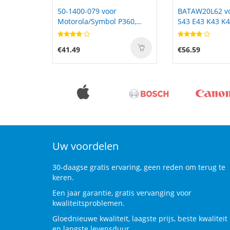
BATAW20L62 voor BenQ
L19D4PH3 voor
P360,
S43 E43 K43 K42F K45H
Xiaoxin Pro 14
K48F1 V42F T45
€56.59
€59.99
Uw voordelen
30-daagse gratis ervaring, geen reden om terug te
keren.
Een jaar garantie, gratis vervanging voor
kwaliteitsproblemen.
Gloednieuwe kwaliteit, laagste prijs, beste kwaliteit
en langste levensduur.