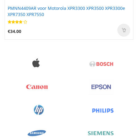
PMNN4409AR voor Motorola XPR3300 XPR3500 XPR3300e
L22M3PG5 voor Lenovo ThinkPad E14 Gen 5(21JK/21JL)
XPR7350 XPR7550
€34.00
€66.99