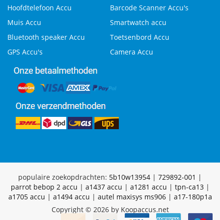
Hoofdtelefoon Accu
Barcode Scanner Accu's
Muis Accu
Smartwatch accu
Bluetooth speaker Accu
Toetsenbord Accu
GPS Accu's
Camera Accu
populaire zoekopdrachten:
5b10w13954
|
729892-001
|
parrot bebop 2 accu
|
a1437 accu
|
a1281 accu
|
tpn-ca13
|
a1705 accu
|
a1494 accu
|
autel maxisys ms906
|
a17-180p1a
Copyright © 2026 by Koopaccus.net