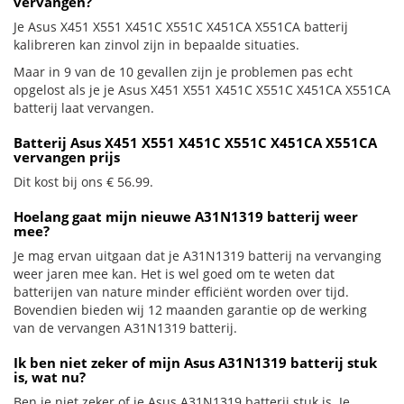
vervangen?
Je Asus X451 X551 X451C X551C X451CA X551CA batterij
kalibreren kan zinvol zijn in bepaalde situaties.
Maar in 9 van de 10 gevallen zijn je problemen pas echt
opgelost als je je Asus X451 X551 X451C X551C X451CA X551CA
batterij laat vervangen.
Batterij Asus X451 X551 X451C X551C X451CA X551CA
vervangen prijs
Dit kost bij ons € 56.99.
Hoelang gaat mijn nieuwe A31N1319 batterij weer
mee?
Je mag ervan uitgaan dat je A31N1319 batterij na vervanging
weer jaren mee kan. Het is wel goed om te weten dat
batterijen van nature minder efficiënt worden over tijd.
Bovendien bieden wij 12 maanden garantie op de werking
van de vervangen A31N1319 batterij.
Ik ben niet zeker of mijn Asus A31N1319 batterij stuk
is, wat nu?
Ben je niet zeker of je Asus A31N1319 batterij stuk is. Je