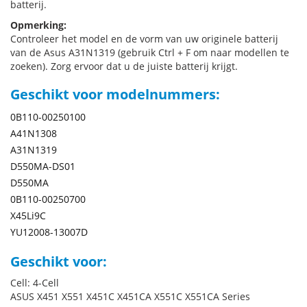
batterij.
Opmerking:
Controleer het model en de vorm van uw originele batterij
van de Asus A31N1319 (gebruik Ctrl + F om naar modellen te
zoeken). Zorg ervoor dat u de juiste batterij krijgt.
Geschikt voor modelnummers:
0B110-00250100
A41N1308
A31N1319
D550MA-DS01
D550MA
0B110-00250700
X45Li9C
YU12008-13007D
Geschikt voor:
Cell: 4-Cell
ASUS X451 X551 X451C X451CA X551C X551CA Series