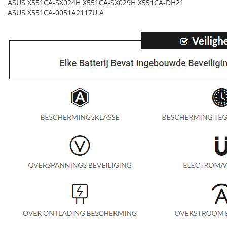
ASUS X551CA-SX024H X551CA-SX029H X551CA-DH21
ASUS X551CA-0051A2117U A