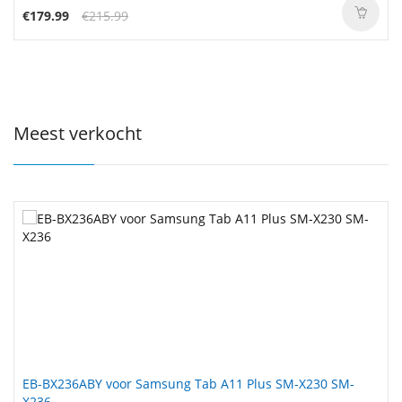
€179.99
€215.99
Meest verkocht
EB-BX236ABY voor Samsung Tab A11 Plus SM-X230 SM-
KV690 voor Dell Precision 5680
X236