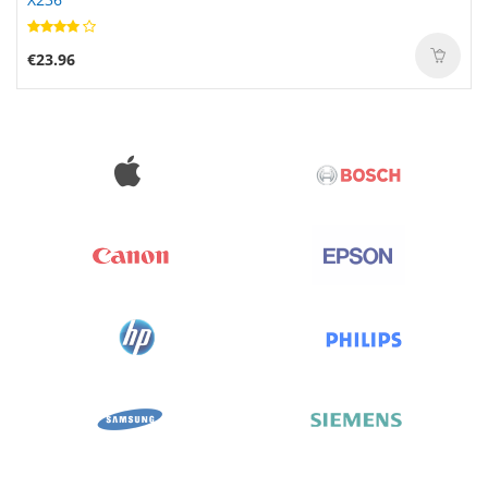
€23.96
€77.99