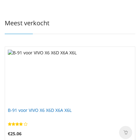
Meest verkocht
B-91 voor VIVO X6 X6D X6A X6L
AS10D3E voor ACER Aspire 5733 5741 5742 5750 4750g
4741g 4752g 4738g 5750g
€25.06
€72.99