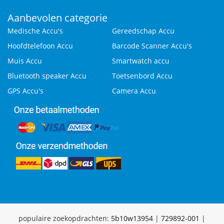
Aanbevolen categorie
Medische Accu's
Gereedschap Accu
Hoofdtelefoon Accu
Barcode Scanner Accu's
Muis Accu
Smartwatch accu
Bluetooth speaker Accu
Toetsenbord Accu
GPS Accu's
Camera Accu
populaire zoekopdrachten:
5b10w13954
|
729892-001
|