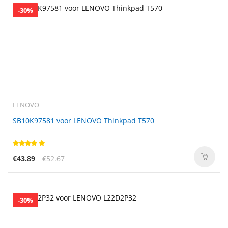
-30%
LENOVO
SB10K97581 voor LENOVO Thinkpad T570
€43.89
€52.67
-30%