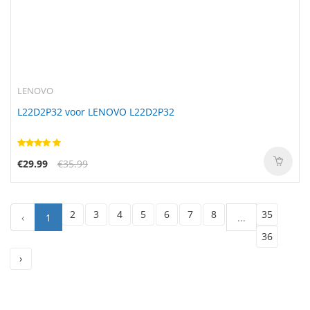
LENOVO
L22D2P32 voor LENOVO L22D2P32
€29.99
€35.99
2
3
4
5
6
7
8
35
‹
1
...
36
›