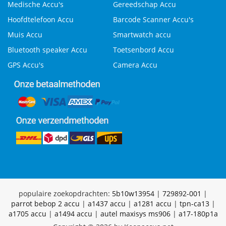
Medische Accu's
Gereedschap Accu
Hoofdtelefoon Accu
Barcode Scanner Accu's
Muis Accu
Smartwatch accu
Bluetooth speaker Accu
Toetsenbord Accu
GPS Accu's
Camera Accu
populaire zoekopdrachten:
5b10w13954
|
729892-001
|
parrot bebop 2 accu
|
a1437 accu
|
a1281 accu
|
tpn-ca13
|
a1705 accu
|
a1494 accu
|
autel maxisys ms906
|
a17-180p1a