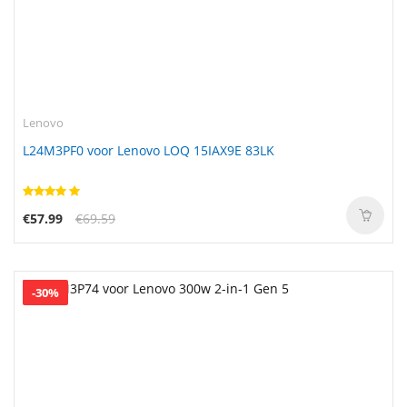
Lenovo
L24M3PF0 voor Lenovo LOQ 15IAX9E 83LK
€57.99
€69.59
-30%