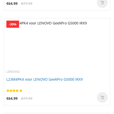
€64.99
€77.99
-30%
LENOVO
L23M4PK4 voor LENOVO GeekPro G5000 IRX9
€64.99
€77.99