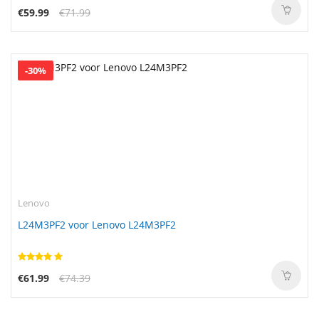
€59.99
€71.99
-30%
Lenovo
L24M3PF2 voor Lenovo L24M3PF2
€61.99
€74.39