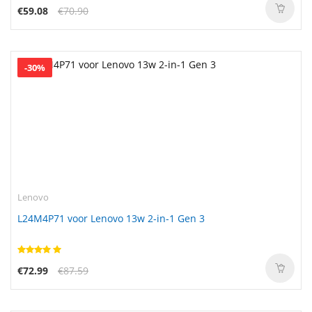
€59.08
€70.90
-30%
Lenovo
L24M4P71 voor Lenovo 13w 2-in-1 Gen 3
€72.99
€87.59