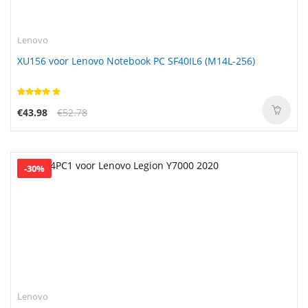
Lenovo
XU156 voor Lenovo Notebook PC SF40IL6 (M14L-256)
€43.98
€52.78
-30%
Lenovo