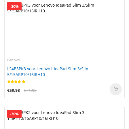
-30%
Lenovo
L24B3PK3 voor Lenovo IdeaPad Slim 3/Slim
5/15ARP10/16IRH10
€59.98
€71.98
-30%