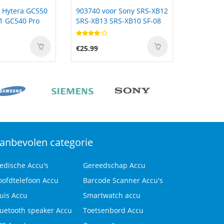
 Sony SRS-XB12
FMVNBP189 voor Fujitsu
AJ02XL vo
S-XB10 SF-08
LifeBook A530 A531 AH530
Elitepad
AH531 LH520 LH522 PH521
€59.22
€40.68
anbevolen categorie
edische Accu's
Gereedschap Accu
oofdtelefoon Accu
Barcode Scanner Accu's
uis Accu
Smartwatch accu
luetooth speaker Accu
Toetsenbord Accu