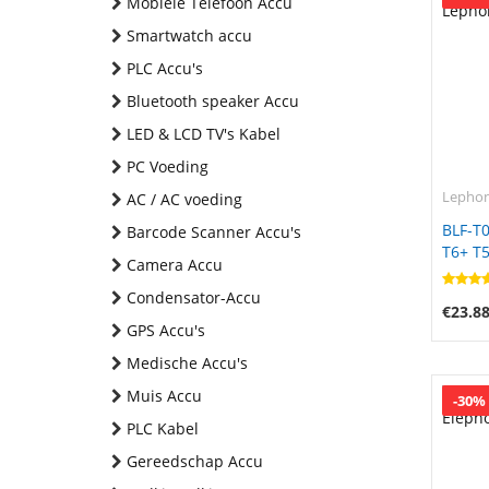
Mobiele Telefoon Accu
Smartwatch accu
PLC Accu's
Bluetooth speaker Accu
LED & LCD TV's Kabel
PC Voeding
Lepho
AC / AC voeding
BLF-T
Barcode Scanner Accu's
T6+ T5
Camera Accu
Condensator-Accu
€23.8
GPS Accu's
Medische Accu's
Muis Accu
-30%
PLC Kabel
Gereedschap Accu