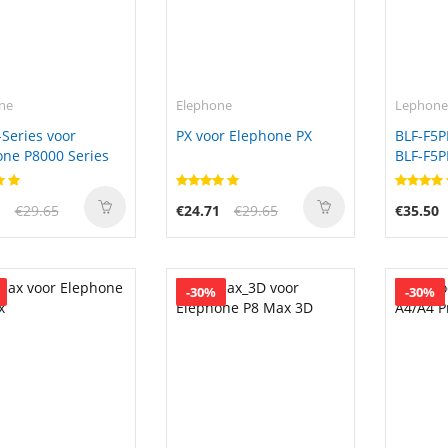
ne
Elephone
Lephon
Series voor
PX voor Elephone PX
BLF-F5
ne P8000 Series
BLF-F5
1
€29.65
€24.71
€29.65
€35.50
-30%
-30%