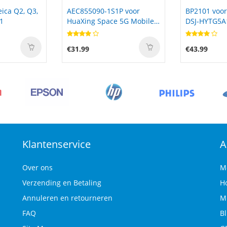
P voor
BP2101 voor Hytera GC550
903740 voor
 5G Mobile
DSJ-HYTG5A1 GC540 Pro
SRS-XB13 SR
€43.99
€25.99
Klantenservice
A
Over ons
M
Verzending en Betaling
H
Annuleren en retourneren
M
FAQ
B