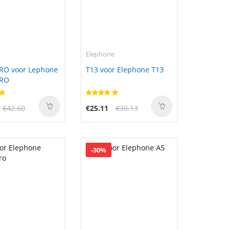
e
Elephone
PRO voor Lephone
T13 voor Elephone T13
PRO
€42.60
€25.11
€30.13
-30%