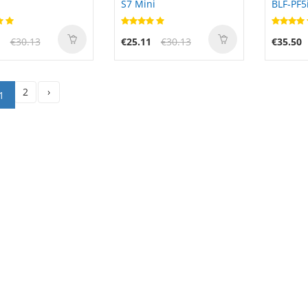
S7 Mini
BLF-PF5
1
€30.13
€25.11
€30.13
€35.50
2
›
1