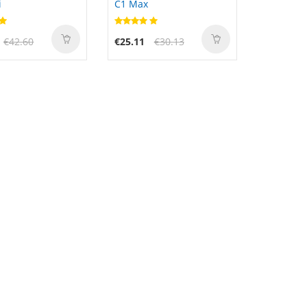
i
C1 Max
€42.60
€25.11
€30.13