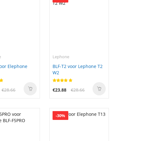
e
Lephone
oor Elephone
BLF-T2 voor Lephone T2
W2
€28.66
€23.88
€28.66
-30%