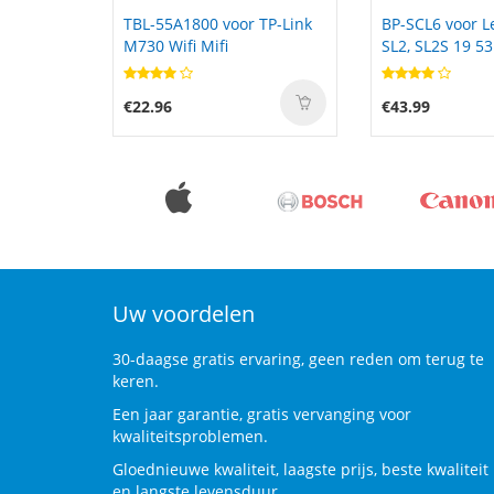
TP-Link
BP-SCL6 voor Leica Q2, Q3,
AEC855090-1S1
SL2, SL2S 19 531
HuaXing Space
WiFi
€43.99
€31.99
Uw voordelen
30-daagse gratis ervaring, geen reden om terug te
keren.
Een jaar garantie, gratis vervanging voor
kwaliteitsproblemen.
Gloednieuwe kwaliteit, laagste prijs, beste kwaliteit
en langste levensduur.