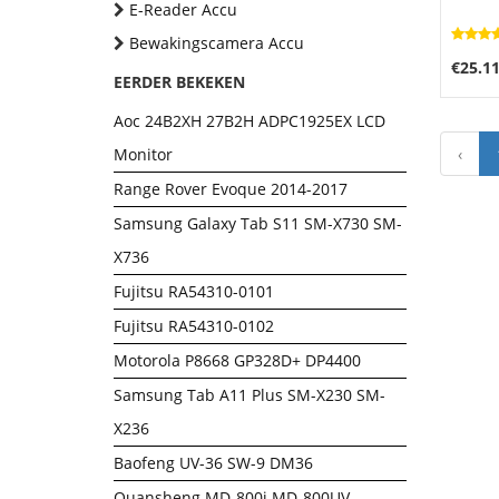
E-Reader Accu
Bewakingscamera Accu
€25.1
EERDER BEKEKEN
Aoc 24B2XH 27B2H ADPC1925EX LCD
Monitor
‹
Range Rover Evoque 2014-2017
Samsung Galaxy Tab S11 SM-X730 SM-
X736
Fujitsu RA54310-0101
Fujitsu RA54310-0102
Motorola P8668 GP328D+ DP4400
Samsung Tab A11 Plus SM-X230 SM-
X236
Baofeng UV-36 SW-9 DM36
Quansheng MD-800i MD-800UV