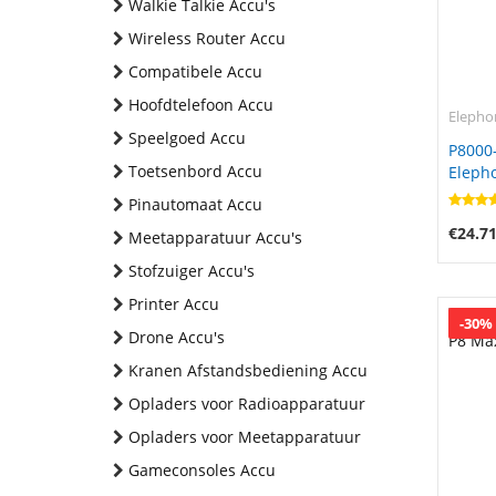
Walkie Talkie Accu's
Wireless Router Accu
Compatibele Accu
Hoofdtelefoon Accu
Elepho
Speelgoed Accu
P8000-
Toetsenbord Accu
Elepho
Pinautomaat Accu
€24.7
Meetapparatuur Accu's
Stofzuiger Accu's
Printer Accu
-30%
Drone Accu's
Kranen Afstandsbediening Accu
Opladers voor Radioapparatuur
Opladers voor Meetapparatuur
Gameconsoles Accu