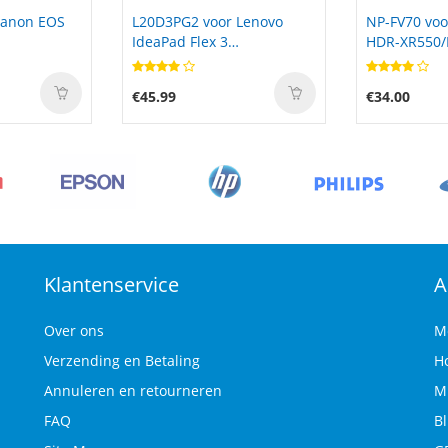
 Lenovo
NP-FV70 voor Sony HDR-XR
BU-66L voo
HDR-XR550/E HDR-XR350/E
TYPE-39/TYP
IJL6
HDR-XR150/E
€34.00
€156.56
Klantenservice
A
Over ons
M
Verzending en Betaling
H
Annuleren en retourneren
M
FAQ
B