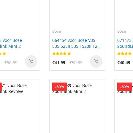
Bose
Bose
6 voor Bose
064454 voor Bose V35
071473 
ink Mini 2
535 525II 535II 520II T20
SoundLi
NEW
071473
9
€50.39
€41.99
€50.39
€40.49
-30%
-30%