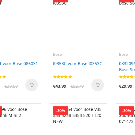
Bose
Bose
1 voor Bose 086031
I0353C voor Bose I0353C
083209/
Bose S
9
€39.59
€43.99
€52.79
€29.99
-30%
-30%