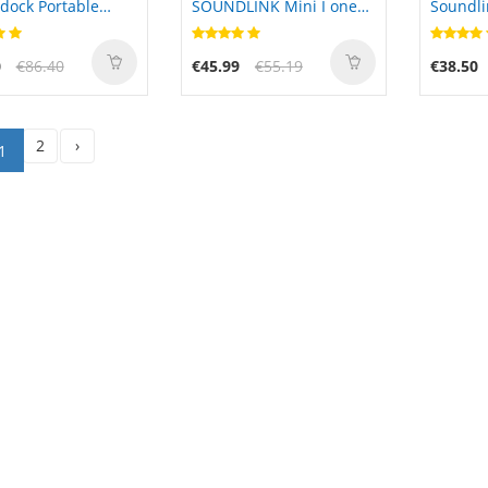
dock Portable
SOUNDLINK Mini I one
Soundli
l Music System
Speaker
0
€86.40
€45.99
€55.19
€38.50
2
›
1