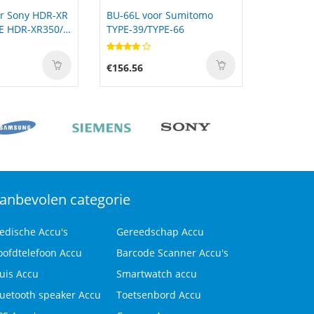
r Sumitomo
TKV2V voor DELL Inspiron
6342126 
E-66
N3110 N4030 N4110 N5110
Aircraft 
N7110 N4020
Aircraft
€69.00
€34.00
anbevolen categorie
edische Accu's
Gereedschap Accu
oofdtelefoon Accu
Barcode Scanner Accu's
uis Accu
Smartwatch accu
luetooth speaker Accu
Toetsenbord Accu