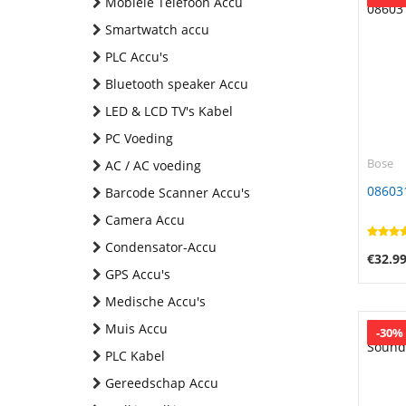
Mobiele Telefoon Accu
Smartwatch accu
PLC Accu's
Bluetooth speaker Accu
LED & LCD TV's Kabel
PC Voeding
Bose
AC / AC voeding
08603
Barcode Scanner Accu's
Camera Accu
Condensator-Accu
€32.9
GPS Accu's
Medische Accu's
Muis Accu
-30%
PLC Kabel
Gereedschap Accu