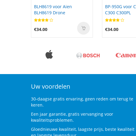
n
BP-950G voor Canon EOS
L20D3PG2 voor
C300 C300PL
IdeaPad Flex 3
Chromebook-11
€34.00
€45.99
Uw voordelen
30-daagse gratis ervaring, geen reden om terug te
keren.
Een jaar garantie, gratis vervanging voor
kwaliteitsproblemen.
Gloednieuwe kwaliteit, laagste prijs, beste kwaliteit
en langste levensduur.