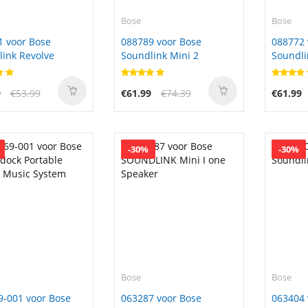
Bose
Bose
1 voor Bose
088789 voor Bose
088772 
ink Revolve
Soundlink Mini 2
Soundli
9
€53.99
€61.99
€74.39
€61.99
-30%
-30%
Bose
Bose
9-001 voor Bose
063287 voor Bose
063404 