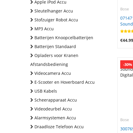
Apple iPod Accu
Bose
Sleutelhanger Accu
07147
Stofzuiger Robot Accu
Soundl
MP3 Accu
Batterijen Knoopcelbatterijen
€44.9
Batterijen Standaard
Opladers voor Kranen
Afstandsbediening
-30%
Videocamera Accu
E-Scooter en Hoverboard Accu
USB Kabels
Scheerapparaat Accu
Videodeurbel Accu
Alarmsystemen Accu
Bose
Draadloze Telefoon Accu
30076