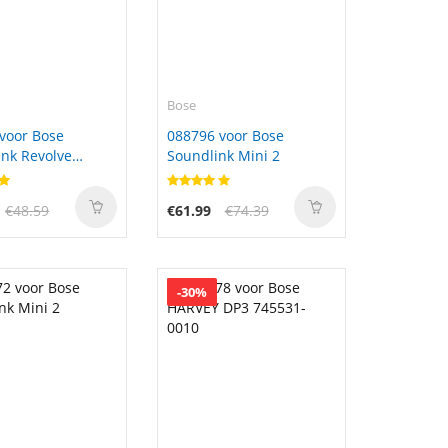
Bose
voor Bose
088796 voor Bose
nk Revolve
Soundlink Mini 2
 745518-0010
€48.59
€61.99
€74.39
-30%