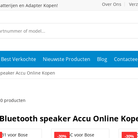
Over Ons
Ver
atterijen en Adapter Kopen!
Best Verkochte
Nieuwste Producten
Blog
Contactee
speaker Accu Online Kopen
 20 producten
Bluetooth speaker Accu Online Kop
-30%
-30%