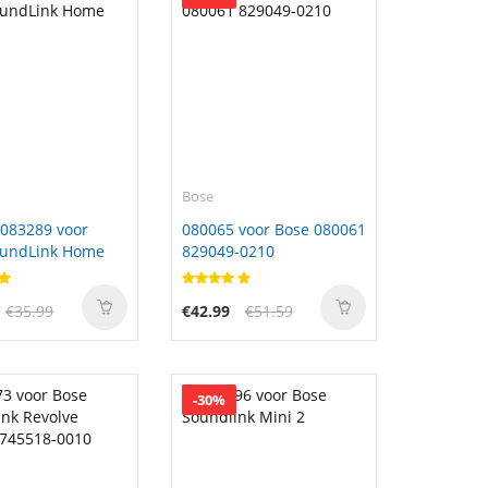
Bose
083289 voor
080065 voor Bose 080061
oundLink Home
829049-0210
€35.99
€42.99
€51.59
-30%