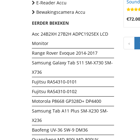
Sound
E-Reader Accu
Digita
Bewakingscamera Accu
€72.0
EERDER BEKEKEN
Aoc 24B2XH 27B2H ADPC1925EX LCD
Monitor
‹
Range Rover Evoque 2014-2017
Samsung Galaxy Tab S11 SM-X730 SM-
X736
Fujitsu RA54310-0101
Fujitsu RA54310-0102
Motorola P8668 GP328D+ DP4400
Samsung Tab A11 Plus SM-X230 SM-
X236
Baofeng UV-36 SW-9 DM36
Quansheng MD-800i MD-800UV