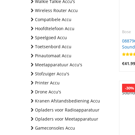
Walkie Talkie Accu's
Wireless Router Accu
Compatibele Accu
Hoofdtelefoon Accu
Bose
Speelgoed Accu
08879
Toetsenbord Accu
Soundl
Pinautomaat Accu
€41.9
Meetapparatuur Accu's
Stofzuiger Accu's
Printer Accu
-30%
Drone Accu's
Kranen Afstandsbediening Accu
Opladers voor Radioapparatuur
Opladers voor Meetapparatuur
Gameconsoles Accu