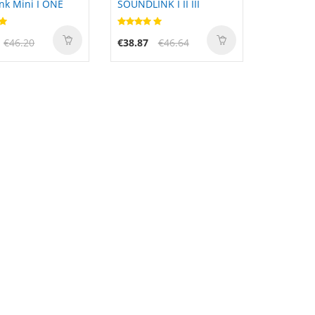
nk Mini I ONE
SOUNDLINK I II III
€46.20
€38.87
€46.64