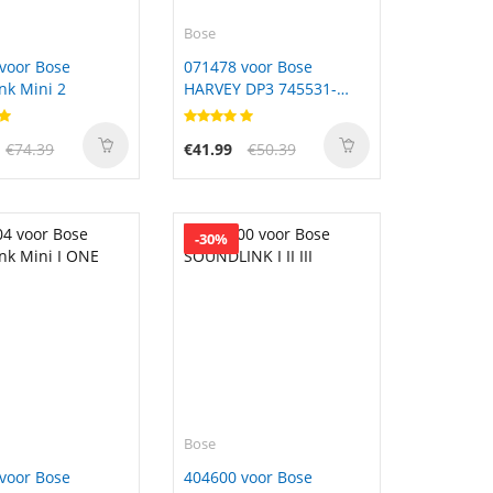
Bose
voor Bose
071478 voor Bose
nk Mini 2
HARVEY DP3 745531-
0010
€74.39
€41.99
€50.39
-30%
Bose
voor Bose
404600 voor Bose