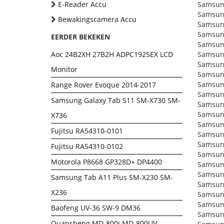
E-Reader Accu
Samsun
Samsun
Bewakingscamera Accu
Samsun
Samsun
EERDER BEKEKEN
Samsun
Aoc 24B2XH 27B2H ADPC1925EX LCD
Samsun
Samsun
Monitor
Samsun
Samsun
Range Rover Evoque 2014-2017
Samsun
Samsung Galaxy Tab S11 SM-X730 SM-
Samsun
Samsung
X736
Samsung
Fujitsu RA54310-0101
Samsun
Samsun
Fujitsu RA54310-0102
Samsun
Motorola P8668 GP328D+ DP4400
Samsun
Samsun
Samsung Tab A11 Plus SM-X230 SM-
Samsun
X236
Samsun
Samsun
Baofeng UV-36 SW-9 DM36
Samsun
Quansheng MD-800i MD-800UV