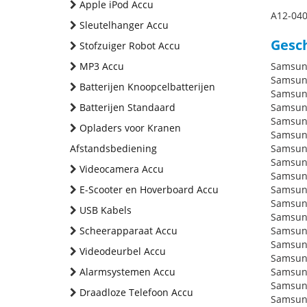
Apple iPod Accu
A12-04
Sleutelhanger Accu
Gesch
Stofzuiger Robot Accu
MP3 Accu
Samsung
Samsung
Batterijen Knoopcelbatterijen
Samsun
Batterijen Standaard
Samsun
Samsun
Opladers voor Kranen
Samsun
Afstandsbediening
Samsun
Samsun
Videocamera Accu
Samsun
E-Scooter en Hoverboard Accu
Samsun
Samsun
USB Kabels
Samsun
Scheerapparaat Accu
Samsun
Samsun
Videodeurbel Accu
Samsun
Alarmsystemen Accu
Samsun
Samsun
Draadloze Telefoon Accu
Samsun