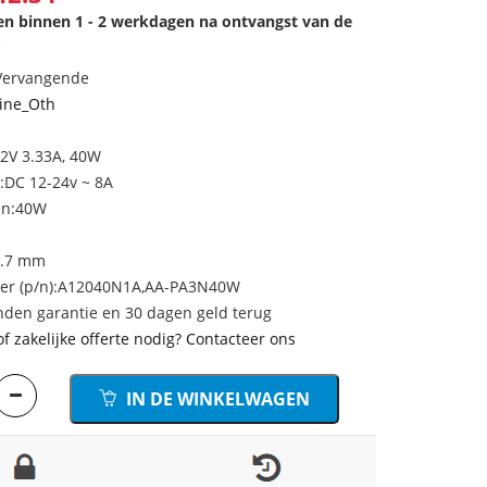
den binnen 1 - 2 werkdagen na ontvangst van de
.
 Vervangende
ine_Oth
12V 3.33A, 40W
:DC 12-24v ~ 8A
en:40W
0.7 mm
r (p/n):A12040N1A,AA-PA3N40W
den garantie en 30 dagen geld terug
of zakelijke offerte nodig? Contacteer ons
IN DE WINKELWAGEN