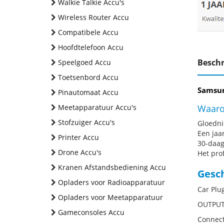
Walkie Talkie Accu's
Wireless Router Accu
Compatibele Accu
Hoofdtelefoon Accu
Beschr
Speelgoed Accu
Toetsenbord Accu
Samsun
Pinautomaat Accu
Meetapparatuur Accu's
Waaro
Stofzuiger Accu's
Gloednie
Een jaa
Printer Accu
30-daag
Drone Accu's
Het pro
Kranen Afstandsbediening Accu
Gesc
Opladers voor Radioapparatuur
Car Plu
Opladers voor Meetapparatuur
OUTPU
Gameconsoles Accu
Connect