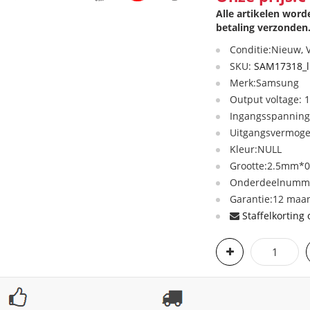
Alle artikelen wor
betaling verzonden
Conditie:Nieuw,
SKU:
SAM17318_l
Merk:Samsung
Output voltage: 
Ingangsspanning
Uitgangsvermog
Kleur:NULL
Grootte:2.5mm*
Onderdeelnumme
Garantie:12 maan
Staffelkorting 