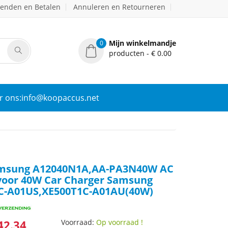
zenden en Betalen
Annuleren en Retourneren
Mijn winkelmandje
0
producten - € 0.00
r ons:info@koopaccus.net
msung A12040N1A,AA-PA3N40W AC
 voor 40W Car Charger Samsung
C-A01US,XE500T1C-A01AU(40W)
42.34
Voorraad:
Op voorraad !