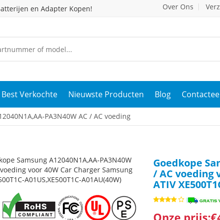
Over Ons
Ver
atterijen en Adapter Kopen!
Best Verkochte
Nieuwste Producten
Blog
Contactee
2040N1A,AA-PA3N40W AC / AC voeding
Goedkope Sa
/ AC voeding
ATIV XE500T1
Onze prijs:€