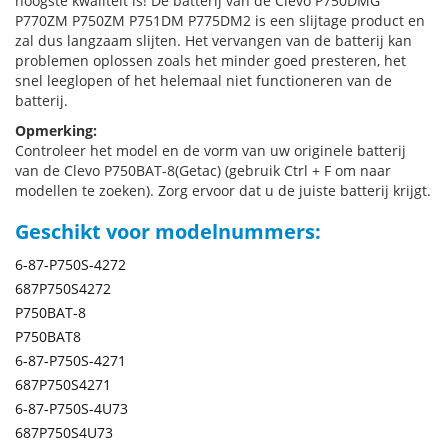
hoogste kwaliteit is! De batterij van de Clevo P750DMG
P770ZM P750ZM P751DM P775DM2 is een slijtage product en
zal dus langzaam slijten. Het vervangen van de batterij kan
problemen oplossen zoals het minder goed presteren, het
snel leeglopen of het helemaal niet functioneren van de
batterij.
Opmerking:
Controleer het model en de vorm van uw originele batterij
van de Clevo P750BAT-8(Getac) (gebruik Ctrl + F om naar
modellen te zoeken). Zorg ervoor dat u de juiste batterij krijgt.
Geschikt voor modelnummers:
6-87-P750S-4272
687P750S4272
P750BAT-8
P750BAT8
6-87-P750S-4271
687P750S4271
6-87-P750S-4U73
687P750S4U73