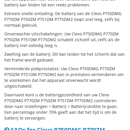
batterij kan leiden tot een reeks problemen:
Extreem snelle ontlading: De batterij van de Clevo P750DMG
P770ZM P750ZM P751DM P775DM2 loopt snel leeg, zelfs bij
normaal gebruik.
Onverwachte uitschakelingen: Uw Clevo P750DMG P770ZM
P750ZM P751DM P775DM2 schakelt zichzelf uit, zelfs als de
batterij niet volledig leeg is.
Zwelling van de batterij: Dit kan leiden tot het scherm dat van
het frame wordt geduwd.
Verminderde piekprestaties: Uw Clevo P750DMG P770ZM
P750ZM P751DM P775DM2 kan in prestaties verminderen om
te voorkomen dat het apparaat onverwacht wordt
uitgeschakeld.
Daarnaast kunt u de batterijgezondheid van uw Clevo
P750DMG P770ZM P750ZM P751DM P775DM2 controleren
door naar Instellingen > Batterij > Batterijconditie te gaan.
Een percentage onder 70% geeft aan dat het tijd is om de
batterij te vervangen.
FAQs for Clevo P750DMG P770ZM