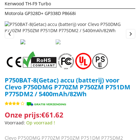
Kenwood TH-F9 Turbo
Motorola GP328D+ GP338D P8668i
Previous
Next
P750BAT-8(Getac) accu (batterij) voor
Clevo P750DMG P770ZM P750ZM P751DM
P775DM2 / 5400mAh/82Wh
Onze prijs:€61.62
Voorraad:
Op voorraad !
Clevo P750DMG P770ZM P750ZM P751DM P775DM2