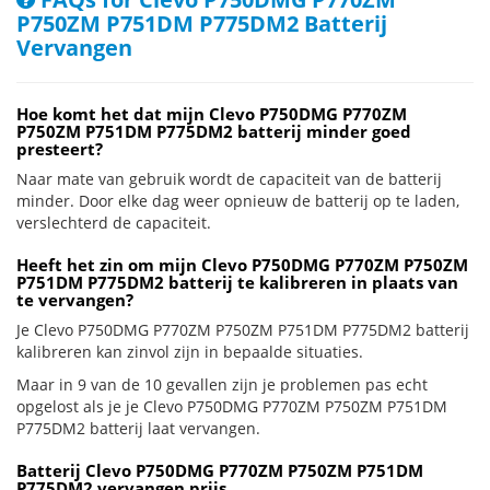
P750ZM P751DM P775DM2 Batterij
Vervangen
Hoe komt het dat mijn Clevo P750DMG P770ZM
P750ZM P751DM P775DM2 batterij minder goed
presteert?
Naar mate van gebruik wordt de capaciteit van de batterij
minder. Door elke dag weer opnieuw de batterij op te laden,
verslechterd de capaciteit.
Heeft het zin om mijn Clevo P750DMG P770ZM P750ZM
P751DM P775DM2 batterij te kalibreren in plaats van
te vervangen?
Je Clevo P750DMG P770ZM P750ZM P751DM P775DM2 batterij
kalibreren kan zinvol zijn in bepaalde situaties.
Maar in 9 van de 10 gevallen zijn je problemen pas echt
opgelost als je je Clevo P750DMG P770ZM P750ZM P751DM
P775DM2 batterij laat vervangen.
Batterij Clevo P750DMG P770ZM P750ZM P751DM
P775DM2 vervangen prijs