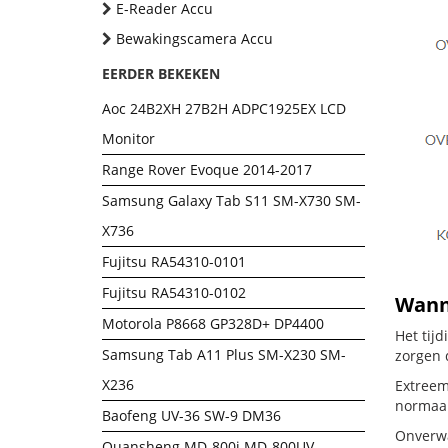
E-Reader Accu
Bewakingscamera Accu
EERDER BEKEKEN
Aoc 24B2XH 27B2H ADPC1925EX LCD
Monitor
Range Rover Evoque 2014-2017
Samsung Galaxy Tab S11 SM-X730 SM-
X736
Fujitsu RA54310-0101
Fujitsu RA54310-0102
Wanne
Motorola P8668 GP328D+ DP4400
Het tij
Samsung Tab A11 Plus SM-X230 SM-
zorgen 
X236
Extreem
normaal
Baofeng UV-36 SW-9 DM36
Onverwa
Quansheng MD-800i MD-800UV