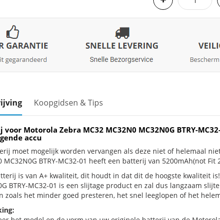
ijving
Koopgidsen & Tips
ij voor Motorola Zebra MC32 MC32N0 MC32N0G BTRY-MC32-
gende accu
erij moet mogelijk worden vervangen als deze niet of helemaal ni
MC32N0G BTRY-MC32-01 heeft een batterij van 5200mAh(not Fit 
terij is van A+ kwaliteit, dit houdt in dat dit de hoogste kwalitei
 BTRY-MC32-01 is een slijtage product en zal dus langzaam slijte
n zoals het minder goed presteren, het snel leeglopen of het helema
ing:
eer het model en de vorm van uw originele batterij van de Motorola