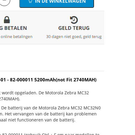
IN DE WINKELWAGEN
01 - 82-000011 5200mAh(not Fit 2740MAH)
et wordt opgeladen. De Motorola Zebra MC32
2740MAH).
t is! De batterij van de Motorola Zebra MC32 MC32N0
n. Het vervangen van de batterij kan problemen
al niet functioneren van de batterij.
 82-000011 (gebruik Ctrl + F om naar modellen te