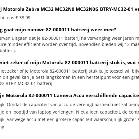
ij Motorola Zebra MC32 MC32N0 MC32N0G BTRY-MC32-01 ve
 bij ons € 38.99.
g gaat mijn nieuwe 82-000011 batterij weer mee?
ervan uitgaan dat je 82-000011 batterij na vervanging weer jaren m
ure minder efficiënt worden over tijd. Bovendien bieden wij 12 m
atterij.
niet zeker of mijn Motorola 82-000011 batterij stuk is, wat 
iet zeker of je Motorola 82-000011 batterij stuk is. Je toestel wil b
In dit geval kan je best langskomen in een herstelpunt voor een g
 BTRY-MC32-01 batterij.
jn Motorola 82-000011 Camera Accu verschillende capacite
ijk. Omdat de capaciteit van accu de verenigbaarheid niet zal beïn
jd en looptijd van laptop verlengen. Niet alleen capaciteit, de con
ijk. Vanwege accu met een grotere capaciteit waarschijnlijk groter 
ng.