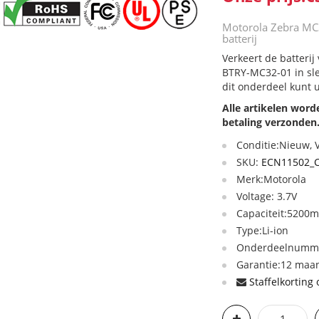
Motorola Zebra M
batterij
Verkeert de batter
BTRY-MC32-01 in sle
dit onderdeel kunt 
Alle artikelen wor
betaling verzonden
Conditie:Nieuw,
SKU:
ECN11502_
Merk:Motorola
Voltage: 3.7V
Capaciteit:5200m
Type:Li-ion
Onderdeelnummer
Garantie:12 maan
Staffelkorting 