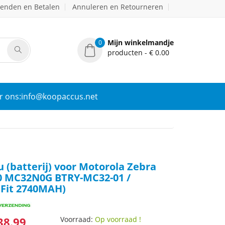
zenden en Betalen
Annuleren en Retourneren
Mijn winkelmandje
0
producten - € 0.00
r ons:info@koopaccus.net
u (batterij) voor Motorola Zebra
 MC32N0G BTRY-MC32-01 /
Fit 2740MAH)
38.99
Voorraad:
Op voorraad !