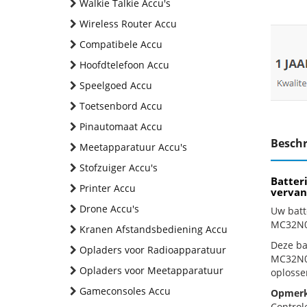
Walkie Talkie Accu's
Wireless Router Accu
Compatibele Accu
Hoofdtelefoon Accu
Speelgoed Accu
Toetsenbord Accu
Pinautomaat Accu
Beschr
Meetapparatuur Accu's
Stofzuiger Accu's
Batter
Printer Accu
vervan
Drone Accu's
Uw batt
MC32N0 
Kranen Afstandsbediening Accu
Deze bat
Opladers voor Radioapparatuur
MC32N0G
Opladers voor Meetapparatuur
oplosse
Gameconsoles Accu
Opmerk
Control