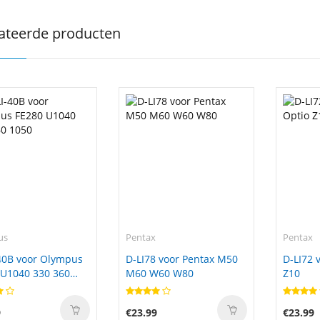
ateerde producten
us
Pentax
Pentax
40B voor Olympus
D-LI78 voor Pentax M50
D-LI72 
 U1040 330 360
M60 W60 W80
Z10
9
€23.99
€23.99