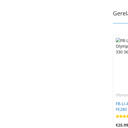
Gerel
Olymp
FB-LI-
FE280
1050
€25.9