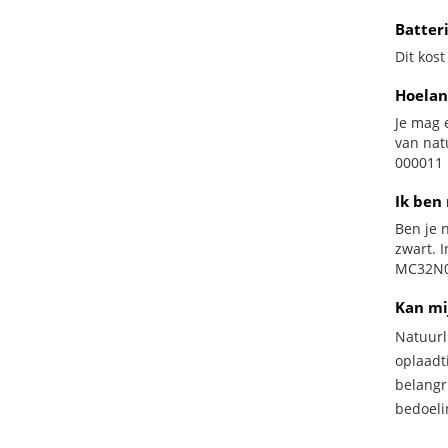
Batter
Dit kost
Hoelan
Je mag 
van nat
000011 b
Ik ben 
Ben je n
zwart. 
MC32N0G
Kan mi
Natuurl
oplaadti
belangr
bedoeli