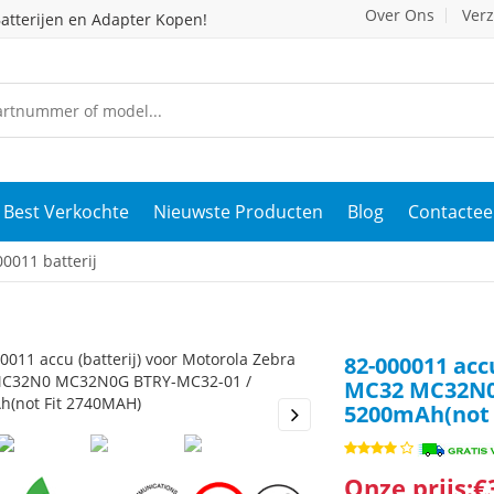
Over Ons
Ver
atterijen en Adapter Kopen!
Best Verkochte
Nieuwste Producten
Blog
Contactee
0011 batterij
82-000011 acc
MC32 MC32N0
5200mAh(not 
s
Next
Onze prijs:€