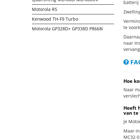
batterij
Motorola R5
Zwellin
Kenwood TH-F9 Turbo
Vermind
te voor
Motorola GP328D+ GP338D P8668i
Daarnaa
naar Ins
vervang
FAQ
Hoe ko
Naar ma
verslech
Heeft 
van te
Je Moto
Maar in
MC32-01