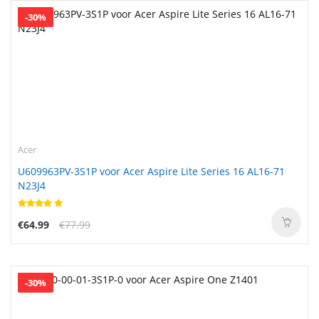
-30%
Acer
U609963PV-3S1P voor Acer Aspire Lite Series 16 AL16-71
N23J4
€64.99
€77.99
-30%