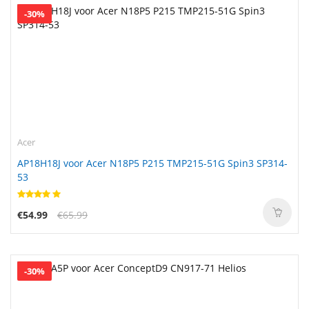
-30%
Acer
AP18H18J voor Acer N18P5 P215 TMP215-51G Spin3 SP314-
53
€54.99
€65.99
-30%