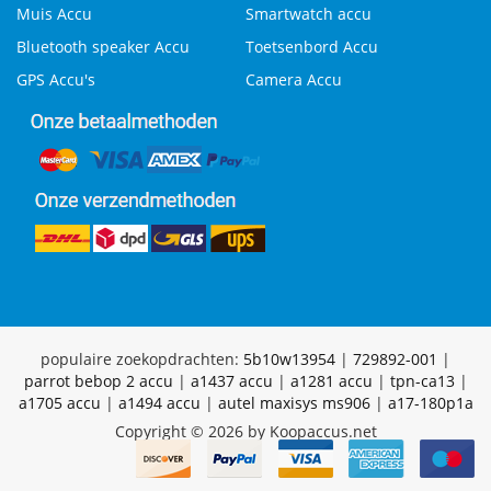
Muis Accu
Smartwatch accu
Bluetooth speaker Accu
Toetsenbord Accu
GPS Accu's
Camera Accu
populaire zoekopdrachten:
5b10w13954
|
729892-001
|
parrot bebop 2 accu
|
a1437 accu
|
a1281 accu
|
tpn-ca13
|
a1705 accu
|
a1494 accu
|
autel maxisys ms906
|
a17-180p1a
Copyright © 2026 by Koopaccus.net