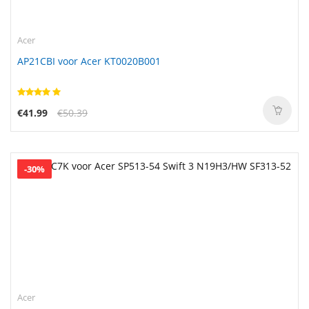
Acer
AP21CBI voor Acer KT0020B001
€41.99
€50.39
-30%
Acer