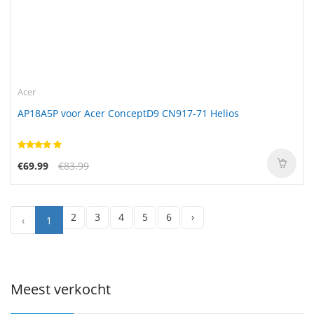
Acer
AP18A5P voor Acer ConceptD9 CN917-71 Helios
€69.99
€83.99
2
3
4
5
6
›
‹
1
Meest verkocht