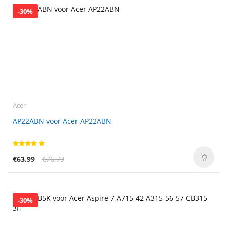
-30%
Acer
AP22ABN voor Acer AP22ABN
€63.99
€76.79
-30%