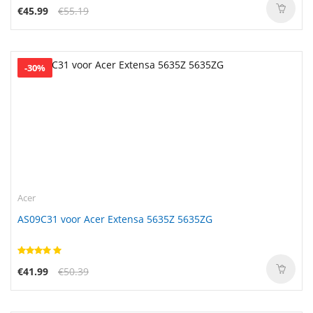
€45.99
€55.19
-30%
Acer
AS09C31 voor Acer Extensa 5635Z 5635ZG
€41.99
€50.39