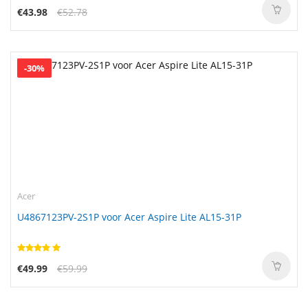
€43.98
€52.78
-30%
Acer
U4867123PV-2S1P voor Acer Aspire Lite AL15-31P
€49.99
€59.99