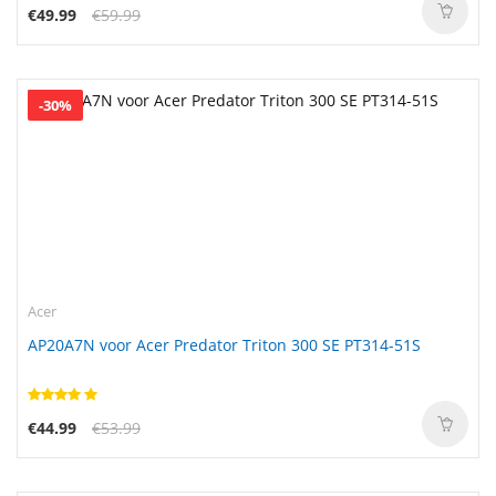
€49.99
€59.99
-30%
Acer
AP20A7N voor Acer Predator Triton 300 SE PT314-51S
€44.99
€53.99