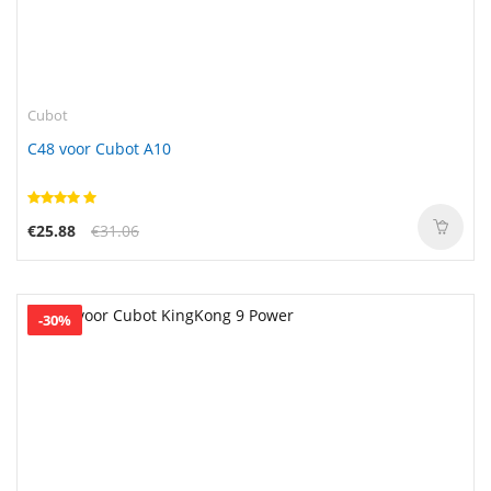
Cubot
C48 voor Cubot A10
€25.88
€31.06
-30%