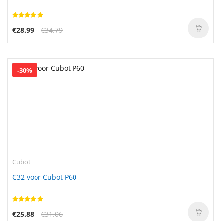
€28.99
€34.79
-30%
Cubot
C32 voor Cubot P60
€25.88
€31.06