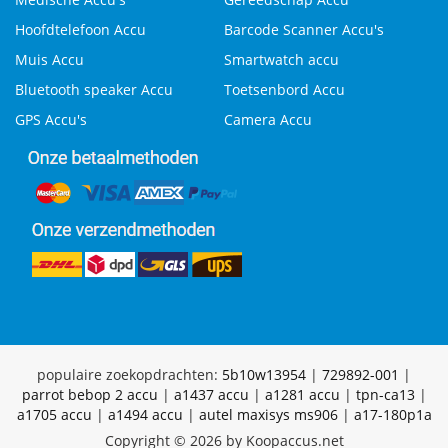
Hoofdtelefoon Accu
Barcode Scanner Accu's
Muis Accu
Smartwatch accu
Bluetooth speaker Accu
Toetsenbord Accu
GPS Accu's
Camera Accu
populaire zoekopdrachten:
5b10w13954
|
729892-001
|
parrot bebop 2 accu
|
a1437 accu
|
a1281 accu
|
tpn-ca13
|
a1705 accu
|
a1494 accu
|
autel maxisys ms906
|
a17-180p1a
Copyright © 2026 by Koopaccus.net