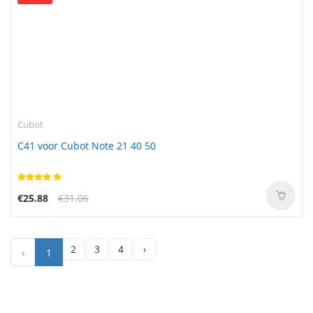
Cubot
C41 voor Cubot Note 21 40 50
€25.88
€31.06
2
3
4
›
‹
1