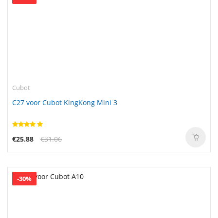
Cubot
C27 voor Cubot KingKong Mini 3
€25.88
€31.06
-30%