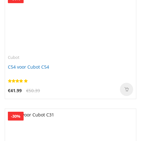
Cubot
C54 voor Cubot C54
€41.99
€50.39
-30%