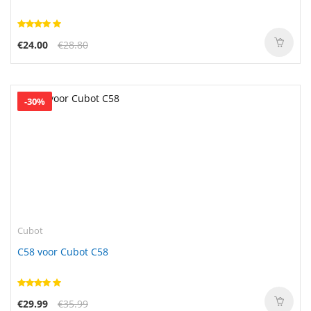
€24.00
€28.80
-30%
Cubot
C58 voor Cubot C58
€29.99
€35.99