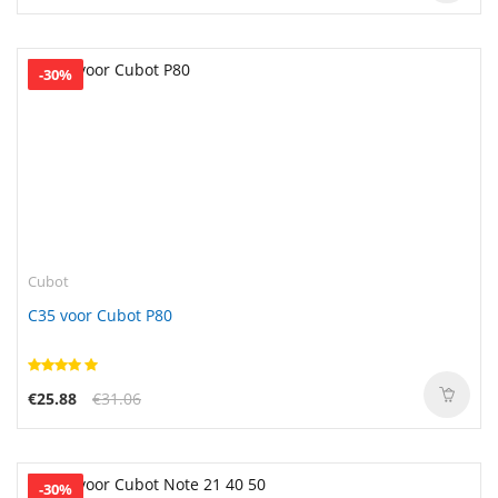
-30%
Cubot
C35 voor Cubot P80
€25.88
€31.06
-30%