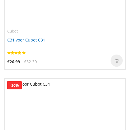
Cubot
C31 voor Cubot C31
€26.99
€32.39
-30%