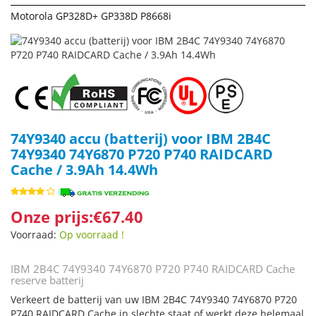
Motorola GP328D+ GP338D P8668i
74Y9340 accu (batterij) voor IBM 2B4C
74Y9340 74Y6870 P720 P740 RAIDCARD
Cache / 3.9Ah 14.4Wh
Onze prijs:€67.40
Voorraad:
Op voorraad !
IBM 2B4C 74Y9340 74Y6870 P720 P740 RAIDCARD Cache
reserve batterij
Verkeert de batterij van uw IBM 2B4C 74Y9340 74Y6870 P720
P740 RAIDCARD Cache in slechte staat of werkt deze helemaal