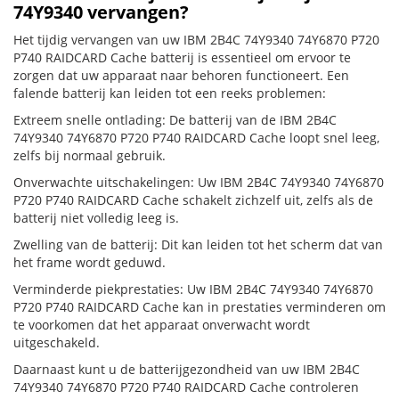
74Y9340 vervangen?
Het tijdig vervangen van uw IBM 2B4C 74Y9340 74Y6870 P720
P740 RAIDCARD Cache batterij is essentieel om ervoor te
zorgen dat uw apparaat naar behoren functioneert. Een
falende batterij kan leiden tot een reeks problemen:
Extreem snelle ontlading: De batterij van de IBM 2B4C
74Y9340 74Y6870 P720 P740 RAIDCARD Cache loopt snel leeg,
zelfs bij normaal gebruik.
Onverwachte uitschakelingen: Uw IBM 2B4C 74Y9340 74Y6870
P720 P740 RAIDCARD Cache schakelt zichzelf uit, zelfs als de
batterij niet volledig leeg is.
Zwelling van de batterij: Dit kan leiden tot het scherm dat van
het frame wordt geduwd.
Verminderde piekprestaties: Uw IBM 2B4C 74Y9340 74Y6870
P720 P740 RAIDCARD Cache kan in prestaties verminderen om
te voorkomen dat het apparaat onverwacht wordt
uitgeschakeld.
Daarnaast kunt u de batterijgezondheid van uw IBM 2B4C
74Y9340 74Y6870 P720 P740 RAIDCARD Cache controleren