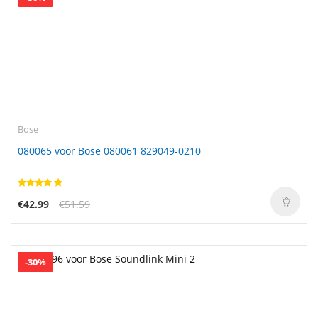
Bose
080065 voor Bose 080061 829049-0210
€42.99
€51.59
-30%