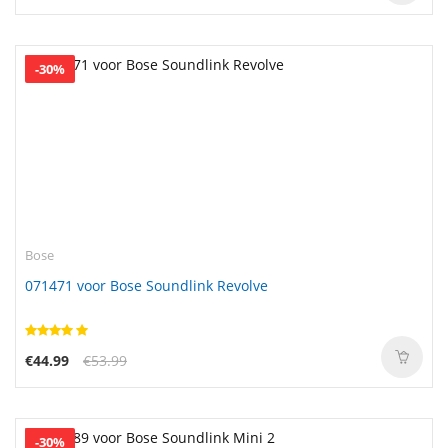
-30%
Bose
071471 voor Bose Soundlink Revolve
€44.99
€53.99
-30%