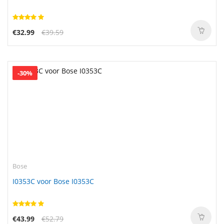
€32.99
€39.59
-30%
Bose
I0353C voor Bose I0353C
€43.99
€52.79