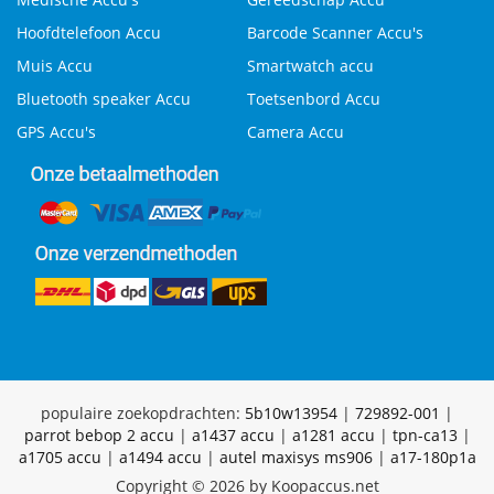
Hoofdtelefoon Accu
Barcode Scanner Accu's
Muis Accu
Smartwatch accu
Bluetooth speaker Accu
Toetsenbord Accu
GPS Accu's
Camera Accu
populaire zoekopdrachten:
5b10w13954
|
729892-001
|
parrot bebop 2 accu
|
a1437 accu
|
a1281 accu
|
tpn-ca13
|
a1705 accu
|
a1494 accu
|
autel maxisys ms906
|
a17-180p1a
Copyright © 2026 by Koopaccus.net