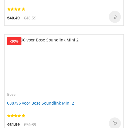
€40.49
€48.59
-30%
Bose
088796 voor Bose Soundlink Mini 2
€61.99
€74.39