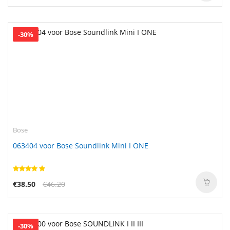
-30%
Bose
063404 voor Bose Soundlink Mini I ONE
€38.50
€46.20
-30%