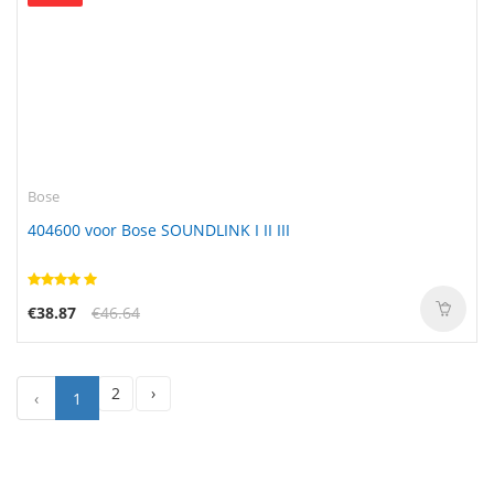
Bose
404600 voor Bose SOUNDLINK I II III
€38.87
€46.64
2
›
‹
1