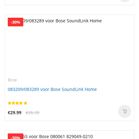
-30%
Bose
083209/083289 voor Bose SoundLink Home
€29.99
€35.99
-30%