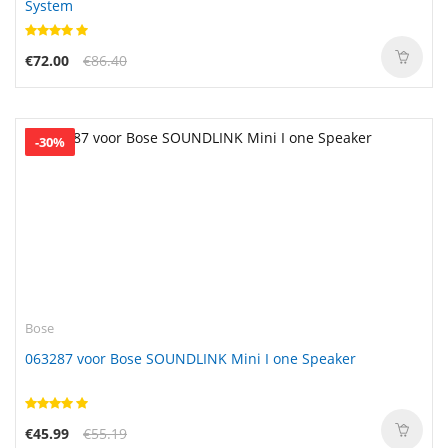
System
€72.00
€86.40
-30%
Bose
063287 voor Bose SOUNDLINK Mini I one Speaker
€45.99
€55.19