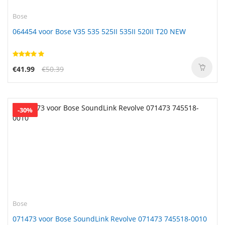
Bose
064454 voor Bose V35 535 525II 535II 520II T20 NEW
€41.99
€50.39
-30%
Bose
071473 voor Bose SoundLink Revolve 071473 745518-0010