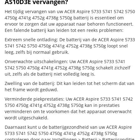
AS10D3E vervangen?
Het tijdig vervangen van uw ACER Aspire 5733 5741 5742 5750
4750g 4741g 4752g 4738g 5750g batterij is essentieel om
ervoor te zorgen dat uw apparaat naar behoren functioneert.
Een falende batterij kan leiden tot een reeks problemen:
Extreem snelle ontlading: De batterij van de ACER Aspire 5733
5741 5742 5750 4750g 4741g 4752g 4738g 5750g loopt snel
leeg, zelfs bij normaal gebruik.
Onverwachte uitschakelingen: Uw ACER Aspire 5733 5741
5742 5750 4750g 4741g 4752g 4738g 5750g schakelt zichzelf
uit, zelfs als de batterij niet volledig leeg is.
Zwelling van de batterij: Dit kan leiden tot het scherm dat van
het frame wordt geduwd.
Verminderde piekprestaties: Uw ACER Aspire 5733 5741 5742
5750 4750g 4741g 4752g 4738g 5750g kan in prestaties
verminderen om te voorkomen dat het apparaat onverwacht
wordt uitgeschakeld.
Daarnaast kunt u de batterijgezondheid van uw ACER Aspire
5733 5741 5742 5750 4750g 4741g 4752g 4738g 5750g
controleren door naar Instellingen > Batterij > Batterijconditie