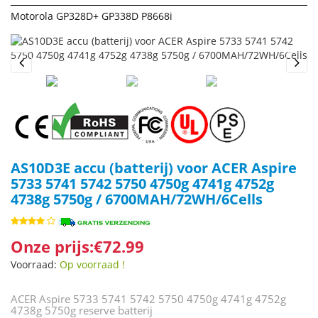
Motorola GP328D+ GP338D P8668i
Previous
Next
AS10D3E accu (batterij) voor ACER Aspire
5733 5741 5742 5750 4750g 4741g 4752g
4738g 5750g / 6700MAH/72WH/6Cells
Onze prijs:€72.99
Voorraad:
Op voorraad !
ACER Aspire 5733 5741 5742 5750 4750g 4741g 4752g
4738g 5750g reserve batterij