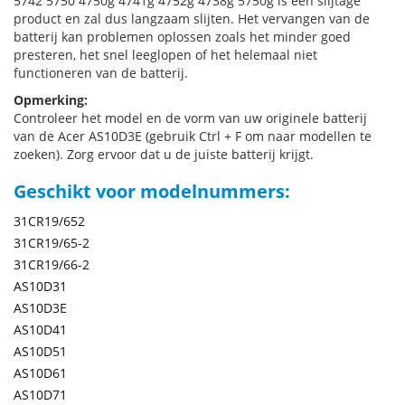
5742 5750 4750g 4741g 4752g 4738g 5750g is een slijtage
product en zal dus langzaam slijten. Het vervangen van de
batterij kan problemen oplossen zoals het minder goed
presteren, het snel leeglopen of het helemaal niet
functioneren van de batterij.
Opmerking:
Controleer het model en de vorm van uw originele batterij
van de Acer AS10D3E (gebruik Ctrl + F om naar modellen te
zoeken). Zorg ervoor dat u de juiste batterij krijgt.
Geschikt voor modelnummers:
31CR19/652
31CR19/65-2
31CR19/66-2
AS10D31
AS10D3E
AS10D41
AS10D51
AS10D61
AS10D71