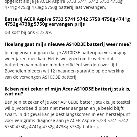
opgelost als je je ACER Aspire 5733 5741 5742 5750 4750g
4741g 4752g 4738g 5750g batterij laat vervangen.
Batterij ACER Aspire 5733 5741 5742 5750 4750g 4741g
4752g 4738g 5750g vervangen prijs
Dit kost bij ons € 72.99.
Hoelang gaat mijn nieuwe AS10D3E batterij weer mee?
Je mag ervan uitgaan dat je AS10D3E batterij na vervanging
weer jaren mee kan. Het is wel goed om te weten dat
batterijen van nature minder efficiënt worden over tijd.
Bovendien bieden wij 12 maanden garantie op de werking
van de vervangen AS10D3E batterij.
Ik ben niet zeker of mijn Acer AS10D3E batterij stuk is,
wat nu?
Ben je niet zeker of je Acer AS10D3E batterij stuk is. Je toestel
wil bijvoorbeeld plots niet meer aangaan en je beeld blijft
zwart. In dit geval kan je best langskomen in een herstelpunt
voor een gratis diagnose aan je ACER Aspire 5733 5741 5742
5750 4750g 4741g 4752g 4738g 5750g batterij.