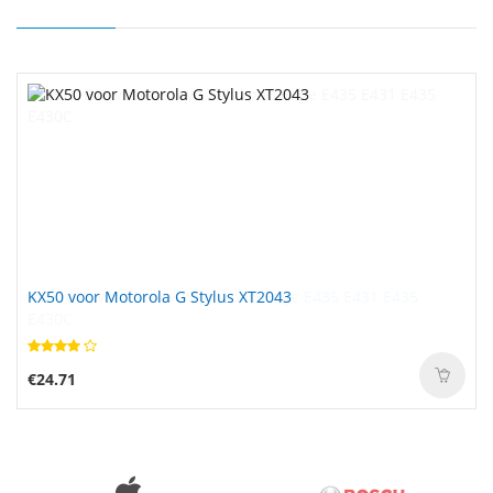
KX50 voor Motorola G Stylus XT2043
45N1048 voor Lenovo Thinkpad Edge E435 E431 E435
E430C
€24.71
€64.36