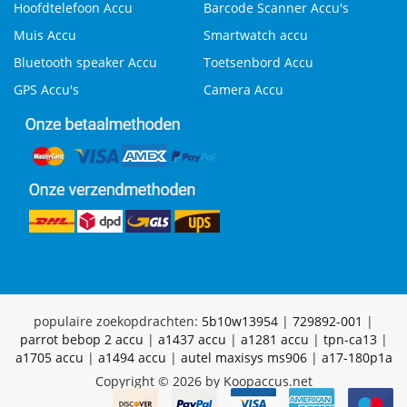
Hoofdtelefoon Accu
Barcode Scanner Accu's
Muis Accu
Smartwatch accu
Bluetooth speaker Accu
Toetsenbord Accu
GPS Accu's
Camera Accu
populaire zoekopdrachten:
5b10w13954
|
729892-001
|
parrot bebop 2 accu
|
a1437 accu
|
a1281 accu
|
tpn-ca13
|
a1705 accu
|
a1494 accu
|
autel maxisys ms906
|
a17-180p1a
Copyright © 2026 by Koopaccus.net