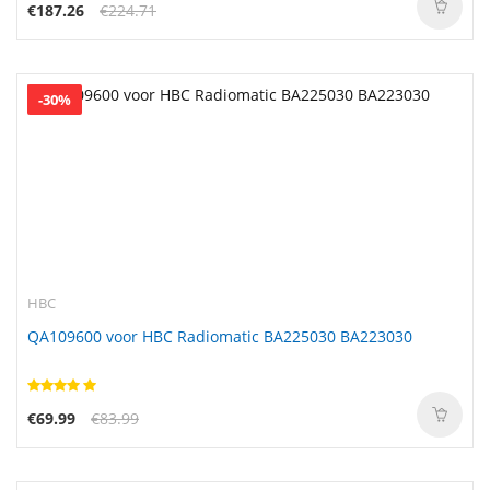
€187.26
€224.71
-30%
HBC
QA109600 voor HBC Radiomatic BA225030 BA223030
€69.99
€83.99