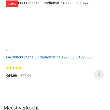
-30%
HBC
QA109600 voor HBC Radiomatic BA225030 BA223030
€64.99
€77.99
Meest verkocht