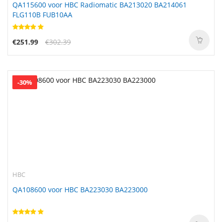
QA115600 voor HBC Radiomatic BA213020 BA214061
FLG110B FUB10AA
€251.99
€302.39
-30%
HBC
QA108600 voor HBC BA223030 BA223000