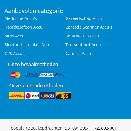
Aanbevolen categorie
Medische Accu's
Gereedschap Accu
Hoofdtelefoon Accu
Barcode Scanner Accu's
Muis Accu
Smartwatch accu
Bluetooth speaker Accu
Toetsenbord Accu
GPS Accu's
Camera Accu
populaire zoekopdrachten:
5b10w13954
|
729892-001
|