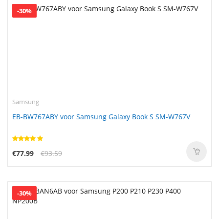
-30%
Samsung
EB-BW767ABY voor Samsung Galaxy Book S SM-W767V
€77.99
€93.59
-30%