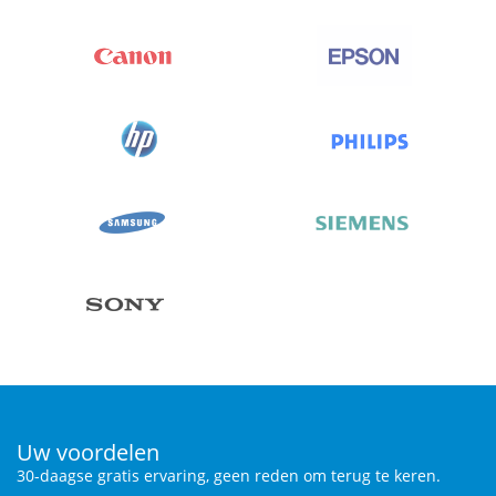
Uw voordelen
30-daagse gratis ervaring, geen reden om terug te keren.