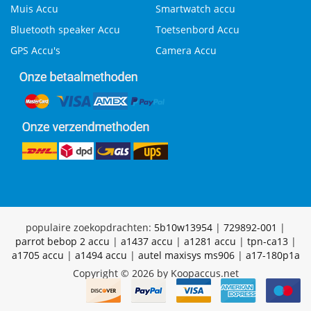
Muis Accu
Smartwatch accu
Bluetooth speaker Accu
Toetsenbord Accu
GPS Accu's
Camera Accu
populaire zoekopdrachten:
5b10w13954
|
729892-001
|
parrot bebop 2 accu
|
a1437 accu
|
a1281 accu
|
tpn-ca13
|
a1705 accu
|
a1494 accu
|
autel maxisys ms906
|
a17-180p1a
Copyright © 2026 by Koopaccus.net