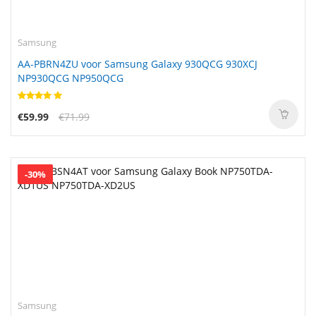
Samsung
AA-PBRN4ZU voor Samsung Galaxy 930QCG 930XCJ
NP930QCG NP950QCG
€59.99
€71.99
-30%
Samsung