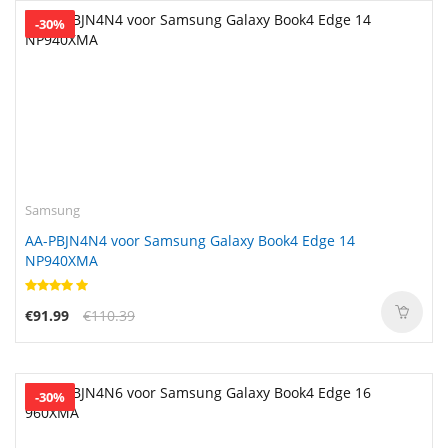
-30%
Samsung
AA-PBJN4N4 voor Samsung Galaxy Book4 Edge 14
NP940XMA
€91.99
€110.39
-30%