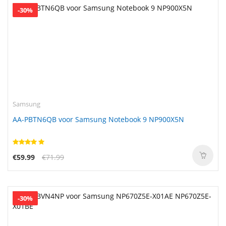
-30%
Samsung
AA-PBTN6QB voor Samsung Notebook 9 NP900X5N
€59.99
€71.99
-30%