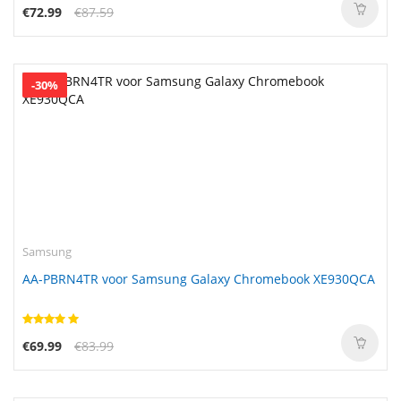
€72.99
€87.59
-30%
Samsung
AA-PBRN4TR voor Samsung Galaxy Chromebook XE930QCA
€69.99
€83.99