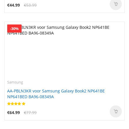
€44.99
€53.99
-30%
Samsung
AA-PBLN3KR voor Samsung Galaxy Book2 NP641BE
NP641BED BA96-08349A
€64.99
€77.99