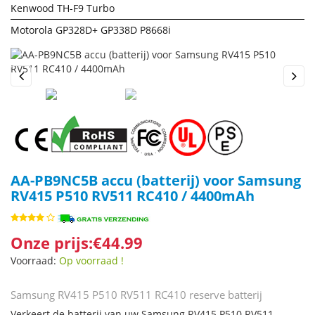
Kenwood TH-F9 Turbo
Motorola GP328D+ GP338D P8668i
Previous
Next
AA-PB9NC5B accu (batterij) voor Samsung
RV415 P510 RV511 RC410 / 4400mAh
Onze prijs:€44.99
Voorraad:
Op voorraad !
Samsung RV415 P510 RV511 RC410 reserve batterij
Verkeert de batterij van uw Samsung RV415 P510 RV511