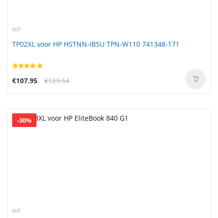
HP
TP02XL voor HP HSTNN-IB5U TPN-W110 741348-171
€107.95
€129.54
-30%
HP