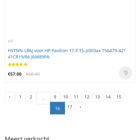
HP
HSTNN-LB6J voor HP Pavilion 17-F 15-p003ax 756479-421
41CR19/66 J6M89PA
€57.00
€68.40
‹
1
2
9
10
11
12
13
14
15
...
17
›
16
Meest verkocht