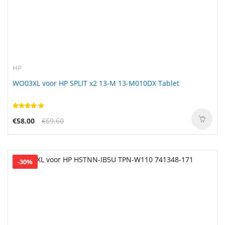
HP
WO03XL voor HP SPLIT x2 13-M 13-M010DX Tablet
€58.00
€69.60
-30%