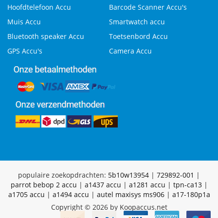
Hoofdtelefoon Accu
Barcode Scanner Accu's
Muis Accu
Smartwatch accu
Bluetooth speaker Accu
Toetsenbord Accu
GPS Accu's
Camera Accu
populaire zoekopdrachten:
5b10w13954
|
729892-001
|
parrot bebop 2 accu
|
a1437 accu
|
a1281 accu
|
tpn-ca13
|
a1705 accu
|
a1494 accu
|
autel maxisys ms906
|
a17-180p1a
Copyright © 2026 by Koopaccus.net