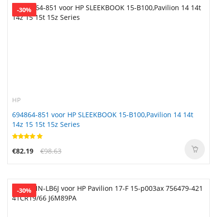
-30%
HP
694864-851 voor HP SLEEKBOOK 15-B100,Pavilion 14 14t
14z 15 15t 15z Series
€82.19
€98.63
-30%