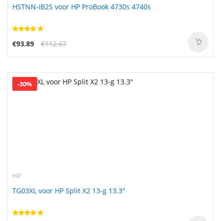
HSTNN-IB2S voor HP ProBook 4730s 4740s
€93.89
€112.67
-30%
HP
TG03XL voor HP Split X2 13-g 13.3"