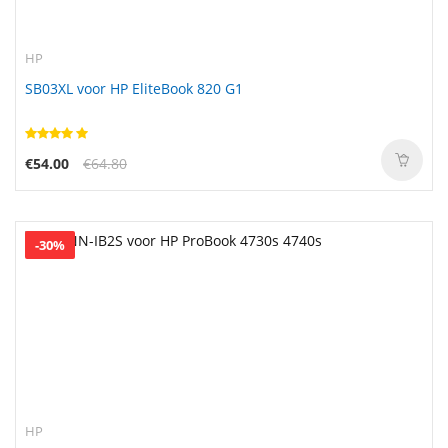
HP
SB03XL voor HP EliteBook 820 G1
€54.00
€64.80
-30%
HP