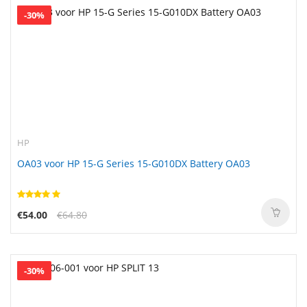
-30%
HP
OA03 voor HP 15-G Series 15-G010DX Battery OA03
€54.00
€64.80
-30%