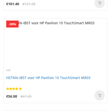
€101.40
€121.68
-30%
HP
HSTNN-IB5T voor HP Pavilion 10 TouchSmart MR03
€56.00
€67.20