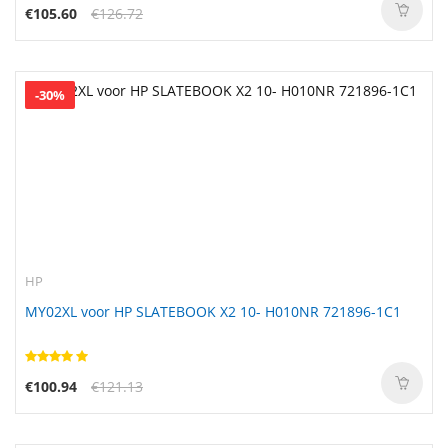
€105.60
€126.72
-30%
HP
MY02XL voor HP SLATEBOOK X2 10- H010NR 721896-1C1
€100.94
€121.13