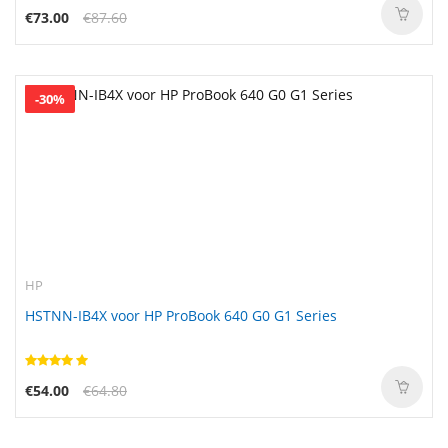
€73.00
€87.60
-30%
HP
HSTNN-IB4X voor HP ProBook 640 G0 G1 Series
€54.00
€64.80