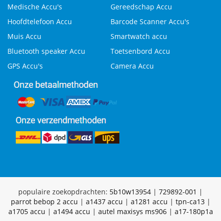
Medische Accu's
Gereedschap Accu
Hoofdtelefoon Accu
Barcode Scanner Accu's
Muis Accu
Smartwatch accu
Bluetooth speaker Accu
Toetsenbord Accu
GPS Accu's
Camera Accu
populaire zoekopdrachten:
5b10w13954
|
729892-001
|
parrot bebop 2 accu
|
a1437 accu
|
a1281 accu
|
tpn-ca13
|
a1705 accu
|
a1494 accu
|
autel maxisys ms906
|
a17-180p1a