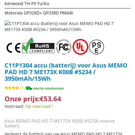
Kenwood TH-F9 Turbo
Motorola GP328D+ GP338D P8668i
C11P1304 accu (batterij) voor Asus MEMO
PAD HD 7 ME173X K00B #5234 /
3950mAh/15Wh
Onze prijs:€53.64
Voorraad:
Op voorraad !
Asus MEMO PAD HD 7 ME173X K00B #5234 reserve
batterij
Verkeert de batterij van uw Asus MEMO PAD HD 7 ME173X