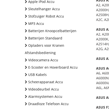
ASUS A2
Apple iPod Accu
A2, A20
Sleutelhanger Accu
A2000H,
A2508H,
Stofzuiger Robot Accu
A2C, A2
MP3 Accu
ASUS A2
Batterijen Knoopcelbatterijen
A2, A20
Batterijen Standaard
A2000K,
A2514H,
Opladers voor Kranen
A2G, A2
Afstandsbediening
ASUS A3
Videocamera Accu
E-Scooter en Hoverboard Accu
ASUS A6
A6, A60
USB Kabels
A6000N,
Scheerapparaat Accu
A6000Va
A6L, A6
Videodeurbel Accu
Alarmsystemen Accu
ASUS A8
Draadloze Telefoon Accu
ASUS F3