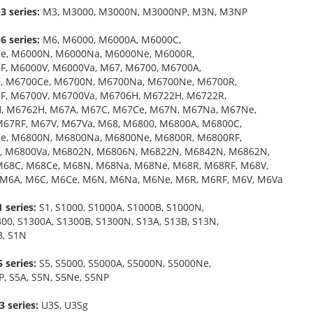
 series:
M3, M3000, M3000N, M3000NP, M3N, M3NP
 series:
M6, M6000, M6000A, M6000C,
e, M6000N, M6000Na, M6000Ne, M6000R,
, M6000V, M6000Va, M67, M6700, M6700A,
, M6700Ce, M6700N, M6700Na, M6700Ne, M6700R,
F, M6700V, M6700Va, M6706H, M6722H, M6722R,
, M6762H, M67A, M67C, M67Ce, M67N, M67Na, M67Ne,
67RF, M67V, M67Va, M68, M6800, M6800A, M6800C,
e, M6800N, M6800Na, M6800Ne, M6800R, M6800RF,
, M6800Va, M6802N, M6806N, M6822N, M6842N, M6862N,
M68C, M68Ce, M68N, M68Na, M68Ne, M68R, M68RF, M68V,
M6A, M6C, M6Ce, M6N, M6Na, M6Ne, M6R, M6RF, M6V, M6Va
 series:
S1, S1000, S1000A, S1000B, S1000N,
300, S1300A, S1300B, S1300N, S13A, S13B, S13N,
B, S1N
 series:
S5, S5000, S5000A, S5000N, S5000Ne,
, S5A, S5N, S5Ne, S5NP
 series:
U3S, U3Sg