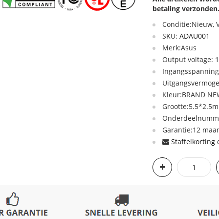
betaling verzonden
Conditie:Nieuw,
SKU:
ADAU001
Merk:Asus
Output voltage: 
Ingangsspanning
Uitgangsvermog
Kleur:BRAND NE
Grootte:5.5*2.5
Onderdeelnummer
Garantie:12 maan
Staffelkorting 