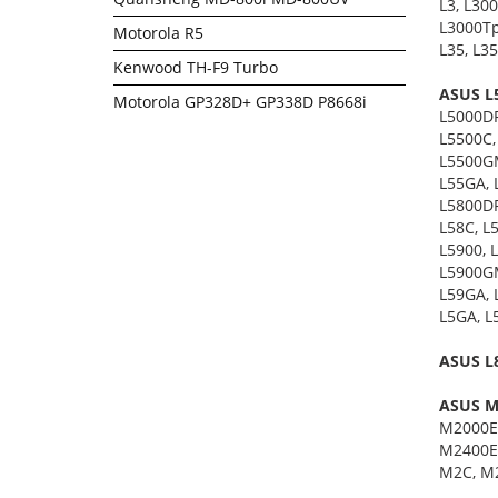
L3, L30
L3000Tp,
Motorola R5
L35, L35
Kenwood TH-F9 Turbo
ASUS L5
Motorola GP328D+ GP338D P8668i
L5000DF
L5500C,
L5500GM
L55GA, 
L5800DF
L58C, L
L5900, 
L5900GM
L59GA, 
L5GA, L
ASUS L8
ASUS M2
M2000E
M2400E
M2C, M