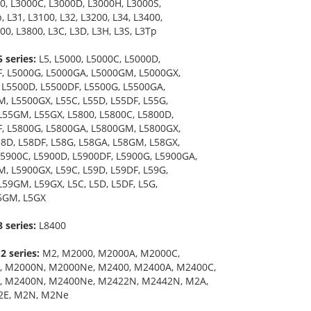
00, L3000C, L3000D, L3000H, L3000S,
 L31, L3100, L32, L3200, L34, L3400,
00, L3800, L3C, L3D, L3H, L3S, L3Tp
 series:
L5, L5000, L5000C, L5000D,
, L5000G, L5000GA, L5000GM, L5000GX,
 L5500D, L5500DF, L5500G, L5500GA,
, L5500GX, L55C, L55D, L55DF, L55G,
L55GM, L55GX, L5800, L5800C, L5800D,
, L5800G, L5800GA, L5800GM, L5800GX,
58D, L58DF, L58G, L58GA, L58GM, L58GX,
L5900C, L5900D, L5900DF, L5900G, L5900GA,
, L5900GX, L59C, L59D, L59DF, L59G,
L59GM, L59GX, L5C, L5D, L5DF, L5G,
5GM, L5GX
 series:
L8400
 series:
M2, M2000, M2000A, M2000C,
, M2000N, M2000Ne, M2400, M2400A, M2400C,
, M2400N, M2400Ne, M2422N, M2442N, M2A,
2E, M2N, M2Ne