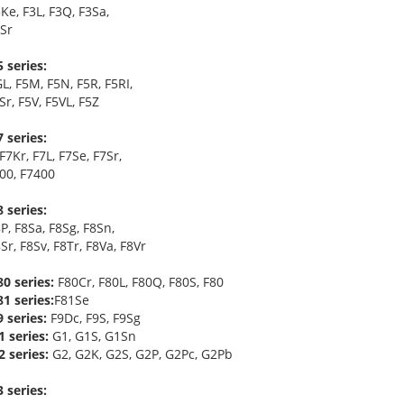
Ke, F3L, F3Q, F3Sa,
3Sr
 series:
L, F5M, F5N, F5R, F5RI,
Sr, F5V, F5VL, F5Z
 series:
 F7Kr, F7L, F7Se, F7Sr,
000, F7400
 series:
P, F8Sa, F8Sg, F8Sn,
Sr, F8Sv, F8Tr, F8Va, F8Vr
0 series:
F80Cr, F80L, F80Q, F80S, F80
1 series:
F81Se
 series:
F9Dc, F9S, F9Sg
 series:
G1, G1S, G1Sn
 series:
G2, G2K, G2S, G2P, G2Pc, G2Pb
 series: