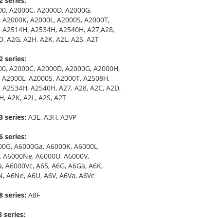
 series:
00, A2000C, A2000D, A2000G,
 A2000K, A2000L, A2000S, A2000T,
 A2514H, A2534H, A2540H, A27,A28,
D, A2G, A2H, A2K, A2L, A2S, A2T
 series:
00, A2000C, A2000D, A2000G, A2000H,
 A2000L, A2000S, A2000T, A2508H,
 A2534H, A2540H, A27, A28, A2C, A2D,
H, A2K, A2L, A2S, A2T
 series:
A3E, A3H, A3VP
 series:
00G, A6000Ga, A6000K, A6000L,
 A6000Ne, A6000U, A6000V,
, A6000Vc, A65, A6G, A6Ga, A6K,
N, A6Ne, A6U, A6V, A6Va, A6Vc
 series:
A8F
 series: