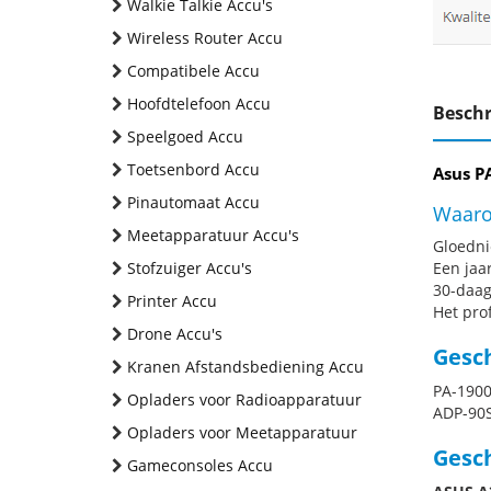
Walkie Talkie Accu's
Wireless Router Accu
Compatibele Accu
Hoofdtelefoon Accu
Beschr
Speelgoed Accu
Toetsenbord Accu
Asus PA
Pinautomaat Accu
Waaro
Meetapparatuur Accu's
Gloednie
Stofzuiger Accu's
Een jaa
30-daag
Printer Accu
Het pro
Drone Accu's
Gesc
Kranen Afstandsbediening Accu
PA-1900
Opladers voor Radioapparatuur
ADP-90
Opladers voor Meetapparatuur
Gesch
Gameconsoles Accu