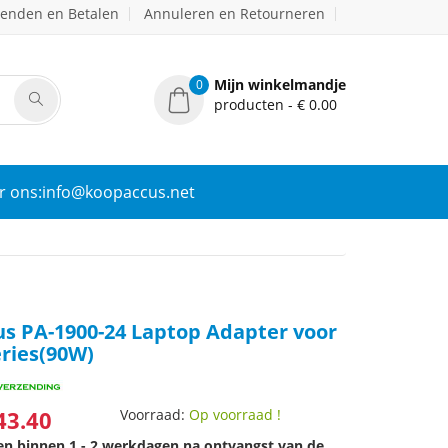
zenden en Betalen
Annuleren en Retourneren
Mijn winkelmandje
0
producten - € 0.00
r ons:info@koopaccus.net
s PA-1900-24 Laptop Adapter voor
eries(90W)
43.40
Voorraad:
Op voorraad !
den binnen 1 - 2 werkdagen na ontvangst van de