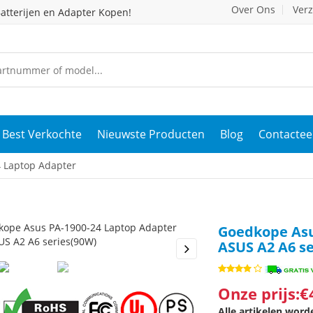
Over Ons
Ver
atterijen en Adapter Kopen!
Best Verkochte
Nieuwste Producten
Blog
Contactee
 Laptop Adapter
Goedkope Asu
ASUS A2 A6 s
s
Next
Onze prijs:€
Alle artikelen wor