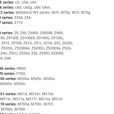
 series:
U5, U5A, U5F
 series:
U6S, U6Sg, U6V, U6Vc
3 series:
W3VASUS W7 series: W7F, W7Fp, W7S, W7Sg
 series:
Z33A, Z3A
 series:
Z71V
 series:
Z9, Z90, Z9000, Z9000R, Z90R,
100, Z9100E, Z9100ER, Z9100G, Z9100L,
 Z91E, Z91ER, Z91G, Z91L, Z91N, Z92, Z9200,
 Z9200L, Z9200Ne, Z9200U, Z9200Va, Z92G,
92Ne, Z92U, Z92Va, Z93, Z9300, Z9300E,
99, Z9R
0 series:
P80Vc
0 series:
F70SL
0 series:
M50Sa, M50Sr, M50Sv,
 M50Vm, M50Vn
1 series:
M51A, M51Kr, M51Se,
M51Sr, M51Ta, M51Tr, M51Va, M51Vr
0 series:
M70Sa, M70Sr, M70T,
 M70Vn, M70Vr