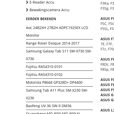
E-Reader Accu
F3Ka, F3
F3Sg, F
Bewakingscamera Accu
ASUS F5
EERDER BEKEKEN
F5C, F5G
Aoc 24B2XH 27B2H ADPC1925EX LCD
F5SL, F5
Monitor
ASUS F7
Range Rover Evoque 2014-2017
7E, F7F,
F7z, F7
Samsung Galaxy Tab S11 SM-X730 SM-
X736
ASUS F8
F8Dc, F8
Fujitsu RA54310-0101
F8Sp, F8
Fujitsu RA54310-0102
ASUS F8
Motorola P8668 GP328D+ DP4400
ASUS F8
ASUS F9
Samsung Tab A11 Plus SM-X230 SM-
ASUS G1
X236
ASUS G2
Baofeng UV-36 SW-9 DM36
ASUS L3
Quansheng MD-800i MD-800UV