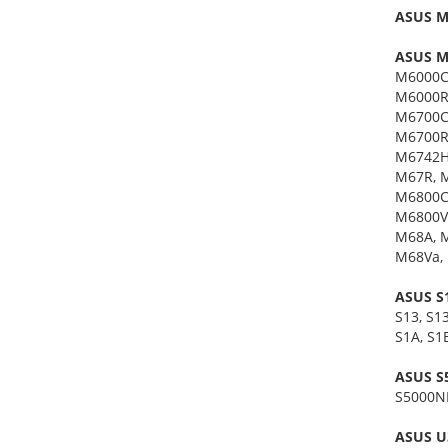
ASUS M3
ASUS M6
M6000C
M6000RF
M6700C
M6700R
M6742H
M67R, M
M6800C
M6800V
M68A, 
M68Va, 
ASUS S1
S13, S1
S1A, S1
ASUS S5
S5000NP
ASUS U3