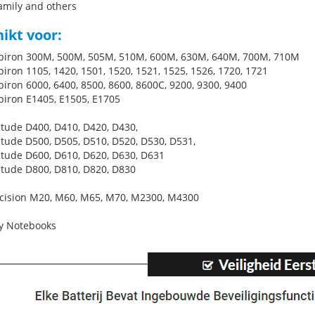
amily and others
ikt voor:
spiron 300M, 500M, 505M, 510M, 600M, 630M, 640M, 700M, 710M
piron 1105, 1420, 1501, 1520, 1521, 1525, 1526, 1720, 1721
piron 6000, 6400, 8500, 8600, 8600C, 9200, 9300, 9400
spiron E1405, E1505, E1705
titude D400, D410, D420, D430,
titude D500, D505, D510, D520, D530, D531,
titude D600, D610, D620, D630, D631
titude D800, D810, D820, D830
ecision M20, M60, M65, M70, M2300, M4300
y Notebooks