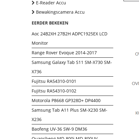
E-Reader Accu
Bewakingscamera Accu
EERDER BEKEKEN
Aoc 24B2XH 27B2H ADPC1925EX LCD
Monitor
Range Rover Evoque 2014-2017
Samsung Galaxy Tab S11 SM-X730 SM-
X736
Fujitsu RA54310-0101
Fujitsu RA54310-0102
Motorola P8668 GP328D+ DP4400
Samsung Tab A11 Plus SM-X230 SM-
X236
Baofeng UV-36 SW-9 DM36
Quansheng MD-800i MD-800UV