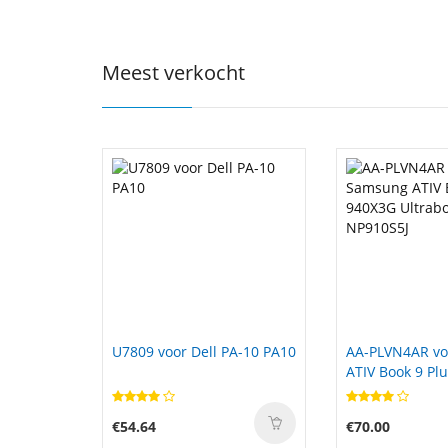
Meest verkocht
PA-10 PA10
AA-PLVN4AR voor Samsung
A11-200P1A vo
ATIV Book 9 Plus 940X3G
Clevo K790S G
Ultrabook NP910S5J
€70.00
€93.80