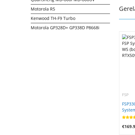
Gerel
Motorola R5
Kenwood TH-F9 Turbo
Motorola GP328D+ GP338D P8668i
FSP
FSP33
Syste
(bonw1
RTX50
€169.