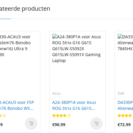
ateerde producten
Asus
Dell
0-ACAU3 voor FSP
A24-380P1A voor Asus
DA330P
m76 Bonobo WS
ROG Strix G16 G615
Alienwa
6) Ultra 9
G615LW-S5092X
7845HX
90
G615LW-S5091X Gaming
99
€90.99
€72.99
Laptop