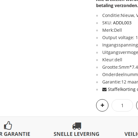
betaling verzonden
Conditie:Nieuw,
SKU:
ADDL003
Merk:Dell
Output voltage: 
Ingangsspanning
Uitgangsvermog
Kleur:dell
Grootte:5mm*7
Onderdeelnumme
Garantie:12 maan
Staffelkorting 