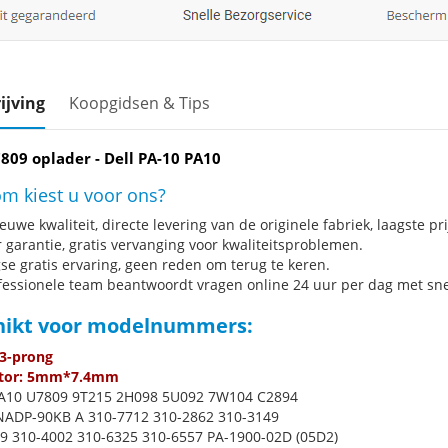
ijving
Koopgidsen & Tips
809 oplader - Dell PA-10 PA10
m kiest u voor ons?
uwe kwaliteit, directe levering van de originele fabriek, laagste pri
r garantie, gratis vervanging voor kwaliteitsproblemen.
se gratis ervaring, geen reden om terug te keren.
fessionele team beantwoordt vragen online 24 uur per dag met snel
hikt voor modelnummers:
 3-prong
tor: 5mm*7.4mm
A10 U7809 9T215 2H098 5U092 7W104 C2894
ADP-90KB A 310-7712 310-2862 310-3149
9 310-4002 310-6325 310-6557 PA-1900-02D (05D2)