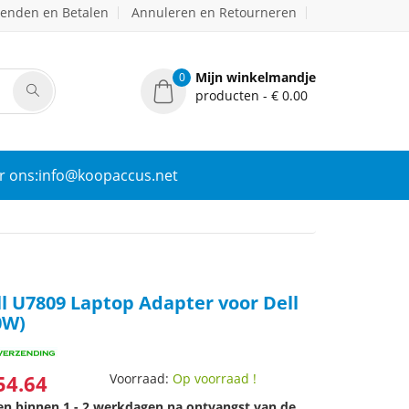
zenden en Betalen
Annuleren en Retourneren
Mijn winkelmandje
0
producten - € 0.00
r ons:info@koopaccus.net
l U7809 Laptop Adapter voor Dell
0W)
54.64
Voorraad:
Op voorraad !
den binnen 1 - 2 werkdagen na ontvangst van de