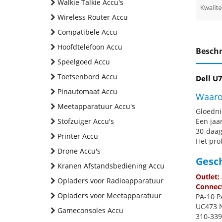
Walkie Talkie Accu's
Wireless Router Accu
Compatibele Accu
Hoofdtelefoon Accu
Beschr
Speelgoed Accu
Toetsenbord Accu
Dell U7
Pinautomaat Accu
Waaro
Meetapparatuur Accu's
Gloednie
Stofzuiger Accu's
Een jaa
30-daag
Printer Accu
Het pro
Drone Accu's
Gesc
Kranen Afstandsbediening Accu
Outlet:
Opladers voor Radioapparatuur
Connec
Opladers voor Meetapparatuur
PA-10 P
UC473 N
Gameconsoles Accu
310-339