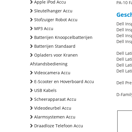
Apple iPod Accu
PA-10 F
Sleutelhanger Accu
Gesch
Stofzuiger Robot Accu
Dell In
MP3 Accu
Dell Ins
Dell Ins
Batterijen Knoopcelbatterijen
Dell In
Batterijen Standaard
Dell La
Opladers voor Kranen
Dell La
Afstandsbediening
Dell La
Dell La
Videocamera Accu
E-Scooter en Hoverboard Accu
Dell Pr
USB Kabels
D-Famil
Scheerapparaat Accu
Videodeurbel Accu
Alarmsystemen Accu
Draadloze Telefoon Accu