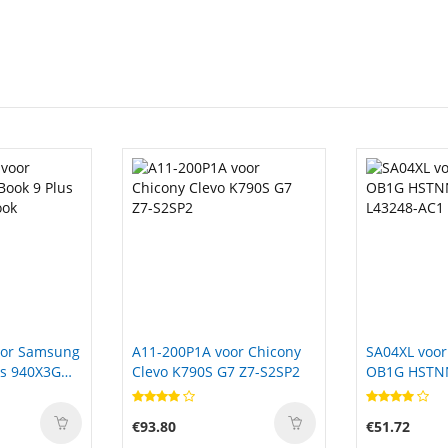
or Chicony
SA04XL voor HP HSTNN-
AP13J4K voo
7 Z7-S2SP2
OB1G HSTNN-OB1F
Chromebook
L43248-AC1 L43248-AC2
C740
€51.72
€67.40