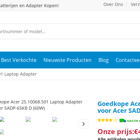
Over Ons
Ver
atterijen en Adapter Kopen!
Best Verkochte
Nieuwste Producten
Blog
Contactee
01 Laptop Adapter
Goedkope Ace
voor Acer SA
Onze prijs:€
s
Next
Alle artikelen wor