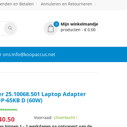
zenden en Betalen
Annuleren en Retourneren
Mijn winkelmandje
0
producten - € 0.00
r ons:info@koopaccus.net
r 25.10068.501 Laptop Adapter
DP-65KB D (60W)
40.50
Voorraad:
Uitverkocht !
den binnen 1 - 2 werkdagen na ontvangst van de