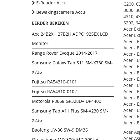
E-Reader Accu
C200, C
3030, 30
Bewakingscamera Accu
4310, 43
6292, 64
EERDER BEKEKEN
Acer Ex
Aoc 24B2XH 27B2H ADPC1925EX LCD
Acer Ex
Acer - E
Monitor
Acer - E
Range Rover Evoque 2014-2017
Acer - 
Acer - E
Samsung Galaxy Tab S11 SM-X730 SM-
Acer - E
X736
Acer - E
Acer - E
Fujitsu RA54310-0101
Acer - E
Fujitsu RA54310-0102
Acer - E
Acer - 
Motorola P8668 GP328D+ DP4400
Acer - E
Acer - 
Samsung Tab A11 Plus SM-X230 SM-
Acer - E
X236
Acer - 
Baofeng UV-36 SW-9 DM36
Acer As
Acer As
Quansheng MD-800i MD-800UV