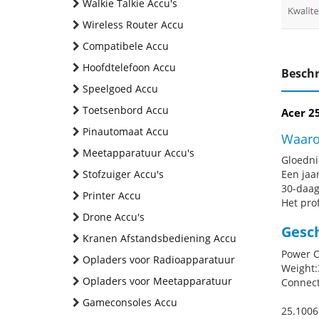
Walkie Talkie Accu's
Wireless Router Accu
Compatibele Accu
Hoofdtelefoon Accu
Beschr
Speelgoed Accu
Toetsenbord Accu
Acer 2
Pinautomaat Accu
Waaro
Meetapparatuur Accu's
Gloednie
Stofzuiger Accu's
Een jaa
30-daag
Printer Accu
Het pro
Drone Accu's
Gesc
Kranen Afstandsbediening Accu
Power C
Opladers voor Radioapparatuur
Weight:
Opladers voor Meetapparatuur
Connect
Gameconsoles Accu
25.1006