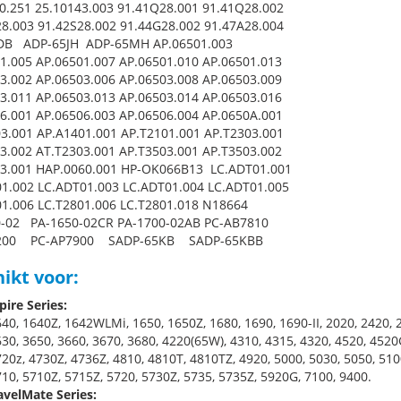
0.251 25.10143.003 91.41Q28.001 91.41Q28.002
8.003 91.42S28.002 91.44G28.002 91.47A28.004
DB ADP-65JH ADP-65MH AP.06501.003
1.005 AP.06501.007 AP.06501.010 AP.06501.013
3.002 AP.06503.006 AP.06503.008 AP.06503.009
3.011 AP.06503.013 AP.06503.014 AP.06503.016
6.001 AP.06506.003 AP.06506.004 AP.0650A.001
3.001 AP.A1401.001 AP.T2101.001 AP.T2303.001
3.002 AT.T2303.001 AP.T3503.001 AP.T3503.002
3.001 HAP.0060.001 HP-OK066B13 LC.ADT01.001
1.002 LC.ADT01.003 LC.ADT01.004 LC.ADT01.005
1.006 LC.T2801.006 LC.T2801.018 N18664
0-02 PA-1650-02CR PA-1700-02AB PC-AB7810
200 PC-AP7900 SADP-65KB SADP-65KBB
ikt voor:
pire Series:
40, 1640Z, 1642WLMi, 1650, 1650Z, 1680, 1690, 1690-II, 2020, 2420, 2
30, 3650, 3660, 3670, 3680, 4220(65W), 4310, 4315, 4320, 4520, 4520
20z, 4730Z, 4736Z, 4810, 4810T, 4810TZ, 4920, 5000, 5030, 5050, 510
10, 5710Z, 5715Z, 5720, 5730Z, 5735, 5735Z, 5920G, 7100, 9400.
avelMate Series: