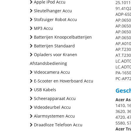
Apple iPod Accu
25.1011
91.41Q2
Sleutelhanger Accu
ADP-65
Stofzuiger Robot Accu
AP.0650
AP.0650
MP3 Accu
AP.0650
Batterijen Knoopcelbatterijen
AP.0650
AP.A010
Batterijen Standaard
AP.T230
Opladers voor Kranen
AT.T230
LC.ADT0
Afstandsbediening
LC.ADT0
Videocamera Accu
PA-165
PC-AP7
E-Scooter en Hoverboard Accu
Gesch
USB Kabels
Scheerapparaat Accu
Acer As
1410, 16
Videodeurbel Accu
3620, 36
Alarmsystemen Accu
4720, 47
5580, 57
Draadloze Telefoon Accu
Acer Tr