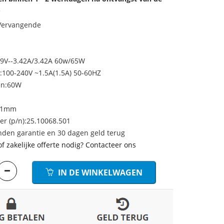
.
 Vervangende
19V--3.42A/3.42A 60w/65W
100-240V ~1.5A(1.5A) 50-60HZ
en:60W
/11mm
 (p/n):25.10068.501
den garantie en 30 dagen geld terug
of zakelijke offerte nodig? Contacteer ons
IN DE WINKELWAGEN