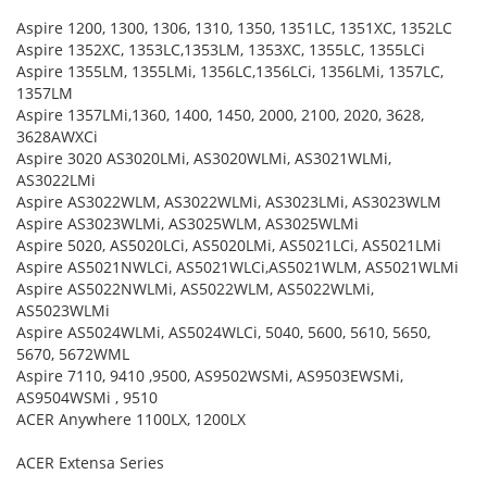
Aspire 1200, 1300, 1306, 1310, 1350, 1351LC, 1351XC, 1352LC
Aspire 1352XC, 1353LC,1353LM, 1353XC, 1355LC, 1355LCi
Aspire 1355LM, 1355LMi, 1356LC,1356LCi, 1356LMi, 1357LC,
1357LM
Aspire 1357LMi,1360, 1400, 1450, 2000, 2100, 2020, 3628,
3628AWXCi
Aspire 3020 AS3020LMi, AS3020WLMi, AS3021WLMi,
AS3022LMi
Aspire AS3022WLM, AS3022WLMi, AS3023LMi, AS3023WLM
Aspire AS3023WLMi, AS3025WLM, AS3025WLMi
Aspire 5020, AS5020LCi, AS5020LMi, AS5021LCi, AS5021LMi
Aspire AS5021NWLCi, AS5021WLCi,AS5021WLM, AS5021WLMi
Aspire AS5022NWLMi, AS5022WLM, AS5022WLMi,
AS5023WLMi
Aspire AS5024WLMi, AS5024WLCi, 5040, 5600, 5610, 5650,
5670, 5672WML
Aspire 7110, 9410 ,9500, AS9502WSMi, AS9503EWSMi,
AS9504WSMi , 9510
ACER Anywhere 1100LX, 1200LX
ACER Extensa Series