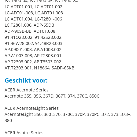
PA-1900-04, PA-1900-05, PA-1900-24
LC.ADT01.001, LC.ADT01.002
LC-ADT01-003, LC.ADT01.003
LC.ADT01.004, LC-T2801-006
LC.T2801.006, ADP-65DB
ADP-90SB-BB, ADT01.008
91.41Q28.002, 91.42S28.002
91.46W28.002, 91.48R28.003
AP.09001.003, AP.A1003.002
AP.A1003.003, AP.T2303.001
AP.T2303.002, AP.T3503.002
AT.T2303.001, N18664, SADP-65KB
Geschikt voor:
ACER Acernote Series
Acernote 355, 356, 367D, 367T, 374, 370C, 850C
ACER AcernoteLight Series
AcernoteLight 350, 360 ,370, 370C, 370P, 370PC, 372, 373, 373+,
380
ACER Aspire Series