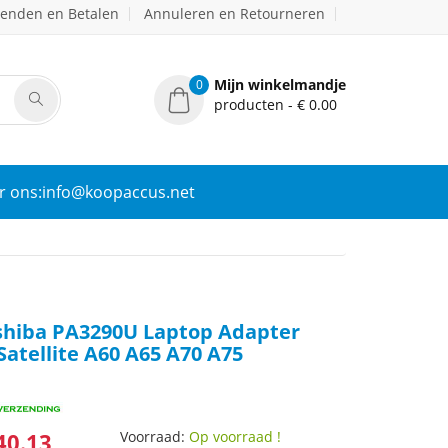
zenden en Betalen
Annuleren en Retourneren
Mijn winkelmandje
0
producten - € 0.00
r ons:info@koopaccus.net
hiba PA3290U Laptop Adapter
Satellite A60 A65 A70 A75
40.13
Voorraad:
Op voorraad !