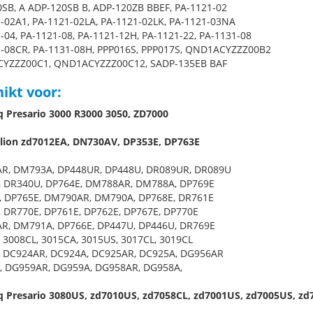
SB, A ADP-120SB B, ADP-120ZB BBEF, PA-1121-02
-02A1, PA-1121-02LA, PA-1121-02LK, PA-1121-03NA
-04, PA-1121-08, PA-1121-12H, PA-1121-22, PA-1131-08
-08CR, PA-1131-08H, PPP016S, PPP017S, QND1ACYZZZ00B2
YZZZ00C1, QND1ACYZZZ00C12, SADP-135EB BAF
ikt voor:
Presario 3000 R3000 3050, ZD7000
lion zd7012EA, DN730AV, DP353E, DP763E
R, DM793A, DP448UR, DP448U, DR089UR, DR089U
, DR340U, DP764E, DM788AR, DM788A, DP769E
 DP765E, DM790AR, DM790A, DP768E, DR761E
 DR770E, DP761E, DP762E, DP767E, DP770E
R, DM791A, DP766E, DP447U, DP446U, DR769E
 3008CL, 3015CA, 3015US, 3017CL, 3019CL
 DC924AR, DC924A, DC925AR, DC925A, DG956AR
, DG959AR, DG959A, DG958AR, DG958A,
Presario 3080US, zd7010US, zd7058CL, zd7001US, zd7005US, zd