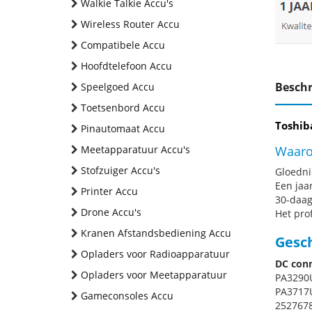
Walkie Talkie Accu's
Wireless Router Accu
Compatibele Accu
Hoofdtelefoon Accu
Beschr
Speelgoed Accu
Toetsenbord Accu
Toshib
Pinautomaat Accu
Meetapparatuur Accu's
Waaro
Stofzuiger Accu's
Gloednie
Een jaa
Printer Accu
30-daag
Drone Accu's
Het pro
Kranen Afstandsbediening Accu
Gesc
Opladers voor Radioapparatuur
DC conn
Opladers voor Meetapparatuur
PA3290
PA3717U
Gameconsoles Accu
2527678