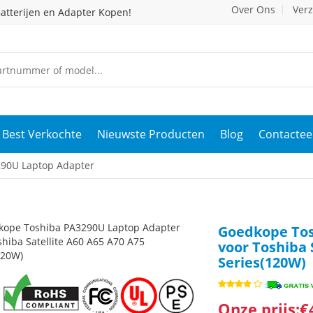
Over Ons
Ver
atterijen en Adapter Kopen!
Best Verkochte
Nieuwste Producten
Blog
Contactee
90U Laptop Adapter
Goedkope Tos
voor Toshiba 
Series(120W)
Onze prijs:€