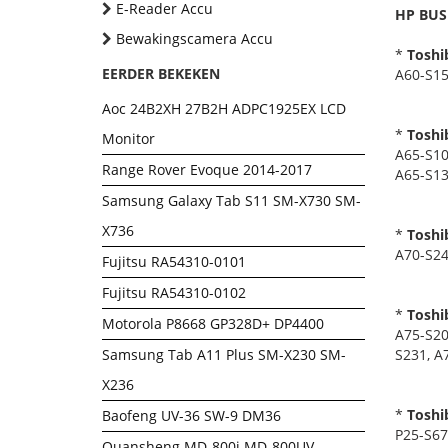
E-Reader Accu
HP BUS
Bewakingscamera Accu
*
Toshib
EERDER BEKEKEN
A60-S15
Aoc 24B2XH 27B2H ADPC1925EX LCD
*
Toshib
Monitor
A65-S10
Range Rover Evoque 2014-2017
A65-S13
Samsung Galaxy Tab S11 SM-X730 SM-
X736
*
Toshib
A70-S24
Fujitsu RA54310-0101
Fujitsu RA54310-0102
*
Toshib
Motorola P8668 GP328D+ DP4400
A75-S20
Samsung Tab A11 Plus SM-X230 SM-
S231, A
X236
*
Toshib
Baofeng UV-36 SW-9 DM36
P25-S67
Quansheng MD-800i MD-800UV