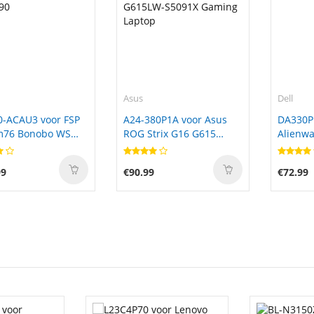
Asus
Dell
0-ACAU3 voor FSP
A24-380P1A voor Asus
DA330P
m76 Bonobo WS
ROG Strix G16 G615
Alienwa
6) Ultra 9
G615LW-S5092X
7845HX
90
G615LW-S5091X Gaming
99
€90.99
€72.99
Laptop