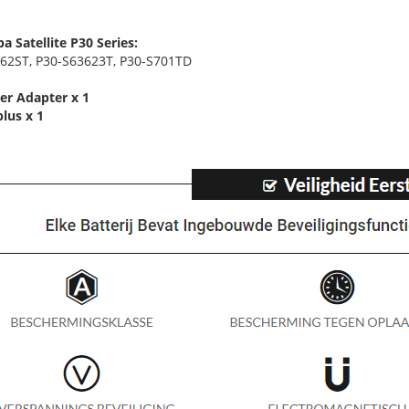
a Satellite P30 Series:
62ST, P30-S63623T, P30-S701TD
r Adapter x 1
lus x 1