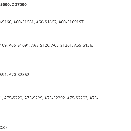
5000, ZD7000
0-S166, A60-S1661, A60-S1662, A60-S1691ST
109, A65-S1091, A65-S126, A65-S1261, A65-S136,
2591, A70-S2362
1, A75-S229, A75-S229, A75-S2292, A75-S2293, A75-
ted)