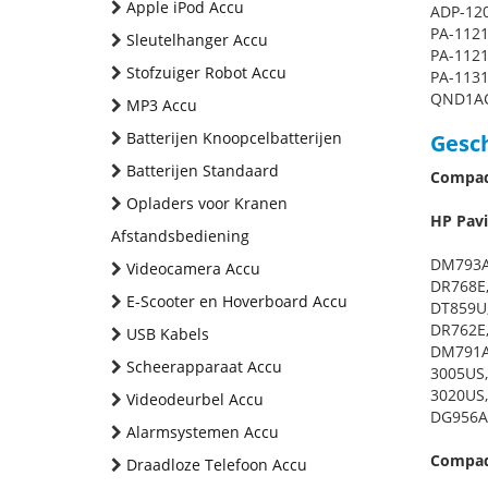
Apple iPod Accu
ADP-120
PA-1121
Sleutelhanger Accu
PA-1121
Stofzuiger Robot Accu
PA-1131
QND1AC
MP3 Accu
Batterijen Knoopcelbatterijen
Gesch
Batterijen Standaard
Compaq 
Opladers voor Kranen
HP Pavi
Afstandsbediening
DM793A
Videocamera Accu
DR768E
E-Scooter en Hoverboard Accu
DT859U,
DR762E,
USB Kabels
DM791A
Scheerapparaat Accu
3005US,
3020US,
Videodeurbel Accu
DG956A
Alarmsystemen Accu
Compaq 
Draadloze Telefoon Accu