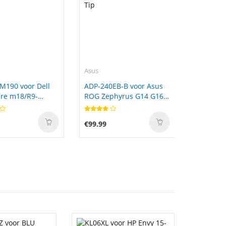
Asus
M190 voor Dell
ADP-240EB-B voor Asus
re m18/R9-
ROG Zephyrus G14 G16
2025 2024 Rectangle Tip
€99.99