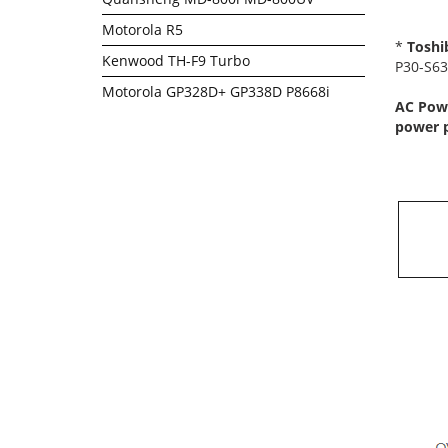
Motorola R5
*
Toshib
Kenwood TH-F9 Turbo
P30-S63
Motorola GP328D+ GP338D P8668i
AC Powe
power p