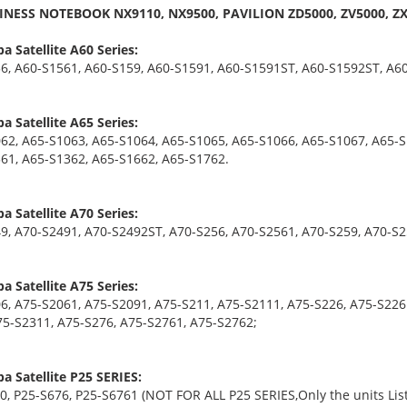
INESS NOTEBOOK NX9110, NX9500, PAVILION ZD5000, ZV5000, ZX
a Satellite A60 Series:
6, A60-S1561, A60-S159, A60-S1591, A60-S1591ST, A60-S1592ST, A6
a Satellite A65 Series:
62, A65-S1063, A65-S1064, A65-S1065, A65-S1066, A65-S1067, A65-S
61, A65-S1362, A65-S1662, A65-S1762.
a Satellite A70 Series:
9, A70-S2491, A70-S2492ST, A70-S256, A70-S2561, A70-S259, A70-S
a Satellite A75 Series:
6, A75-S2061, A75-S2091, A75-S211, A75-S2111, A75-S226, A75-S226
75-S2311, A75-S276, A75-S2761, A75-S2762;
a Satellite P25 SERIES:
0, P25-S676, P25-S6761 (NOT FOR ALL P25 SERIES,Only the units Lis