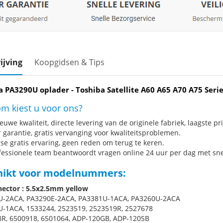
ijving
Koopgidsen & Tips
a PA3290U oplader - Toshiba Satellite A60 A65 A70 A75 Serie
m kiest u voor ons?
uwe kwaliteit, directe levering van de originele fabriek, laagste pri
r garantie, gratis vervanging voor kwaliteitsproblemen.
se gratis ervaring, geen reden om terug te keren.
fessionele team beantwoordt vragen online 24 uur per dag met snel
hikt voor modelnummers:
ector : 5.5x2.5mm yellow
U-2ACA, PA3290E-2ACA, PA3381U-1ACA, PA3260U-2ACA
-1ACA, 1533244, 2523519, 2523519R, 2527678
R, 6500918, 6501064, ADP-120GB, ADP-120SB