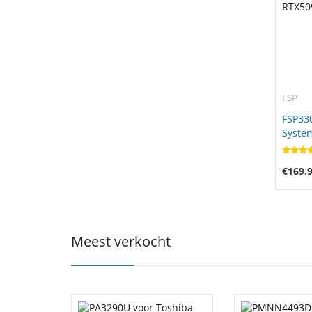
FSP
FSP33
Syste
(bonw1
RTX50
€169.
Meest verkocht