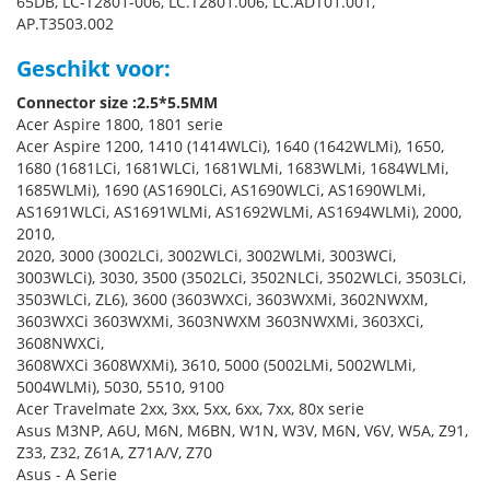
65DB, LC-T2801-006, LC.T2801.006, LC.ADT01.001,
AP.T3503.002
Geschikt voor:
Connector size :2.5*5.5MM
Acer Aspire 1800, 1801 serie
Acer Aspire 1200, 1410 (1414WLCi), 1640 (1642WLMi), 1650,
1680 (1681LCi, 1681WLCi, 1681WLMi, 1683WLMi, 1684WLMi,
1685WLMi), 1690 (AS1690LCi, AS1690WLCi, AS1690WLMi,
AS1691WLCi, AS1691WLMi, AS1692WLMi, AS1694WLMi), 2000,
2010,
2020, 3000 (3002LCi, 3002WLCi, 3002WLMi, 3003WCi,
3003WLCi), 3030, 3500 (3502LCi, 3502NLCi, 3502WLCi, 3503LCi,
3503WLCi, ZL6), 3600 (3603WXCi, 3603WXMi, 3602NWXM,
3603WXCi 3603WXMi, 3603NWXM 3603NWXMi, 3603XCi,
3608NWXCi,
3608WXCi 3608WXMi), 3610, 5000 (5002LMi, 5002WLMi,
5004WLMi), 5030, 5510, 9100
Acer Travelmate 2xx, 3xx, 5xx, 6xx, 7xx, 80x serie
Asus M3NP, A6U, M6N, M6BN, W1N, W3V, M6N, V6V, W5A, Z91,
Z33, Z32, Z61A, Z71A/V, Z70
Asus - A Serie