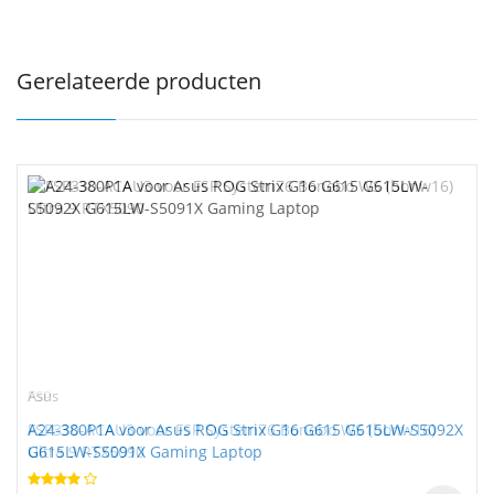
Gerelateerde producten
FSP
Asus
FSP330-ACAU3 voor FSP System76 Bonobo WS (bonw16)
A24-380P1A voor Asus ROG Strix G16 G615 G615LW-S5092X
Ultra 9 RTX5090
G615LW-S5091X Gaming Laptop