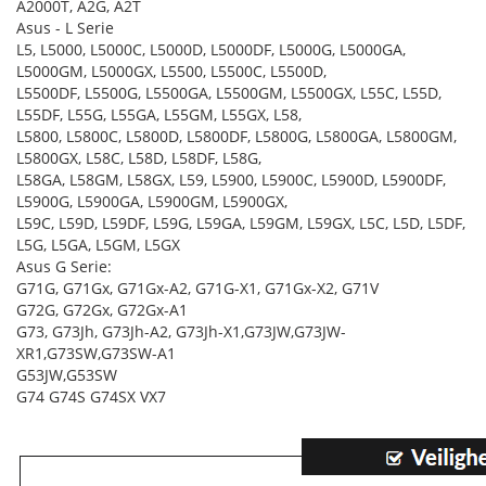
A2000T, A2G, A2T
Asus - L Serie
L5, L5000, L5000C, L5000D, L5000DF, L5000G, L5000GA,
L5000GM, L5000GX, L5500, L5500C, L5500D,
L5500DF, L5500G, L5500GA, L5500GM, L5500GX, L55C, L55D,
L55DF, L55G, L55GA, L55GM, L55GX, L58,
L5800, L5800C, L5800D, L5800DF, L5800G, L5800GA, L5800GM,
L5800GX, L58C, L58D, L58DF, L58G,
L58GA, L58GM, L58GX, L59, L5900, L5900C, L5900D, L5900DF,
L5900G, L5900GA, L5900GM, L5900GX,
L59C, L59D, L59DF, L59G, L59GA, L59GM, L59GX, L5C, L5D, L5DF,
L5G, L5GA, L5GM, L5GX
Asus G Serie:
G71G, G71Gx, G71Gx-A2, G71G-X1, G71Gx-X2, G71V
G72G, G72Gx, G72Gx-A1
G73, G73Jh, G73Jh-A2, G73Jh-X1,G73JW,G73JW-
XR1,G73SW,G73SW-A1
G53JW,G53SW
G74 G74S G74SX VX7