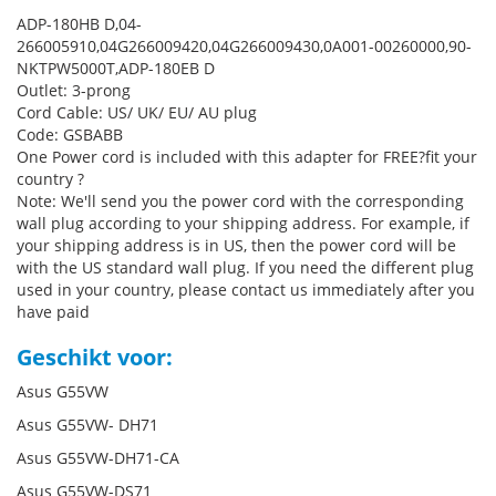
ADP-180HB D,04-
266005910,04G266009420,04G266009430,0A001-00260000,90-
NKTPW5000T,ADP-180EB D
Outlet: 3-prong
Cord Cable: US/ UK/ EU/ AU plug
Code: GSBABB
One Power cord is included with this adapter for FREE?fit your
country ?
Note: We'll send you the power cord with the corresponding
wall plug according to your shipping address. For example, if
your shipping address is in US, then the power cord will be
with the US standard wall plug. If you need the different plug
used in your country, please contact us immediately after you
have paid
Geschikt voor:
Asus G55VW
Asus G55VW- DH71
Asus G55VW-DH71-CA
Asus G55VW-DS71