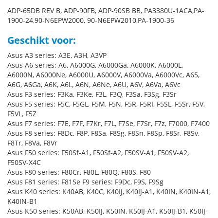
ADP-65DB REV B, ADP-90FB, ADP-90SB BB, PA3380U-1ACA,PA-
1900-24,90-N6EPW2000, 90-N6EPW2010,PA-1900-36
Geschikt voor:
Asus A3 series: A3E, A3H, A3VP
Asus A6 series: A6, A6000G, A6000Ga, A6000K, A6000L,
A6000N, A6000Ne, A6000U, A6000V, A6000Va, A6000Vc, A65,
A6G, A6Ga, A6K, A6L, A6N, A6Ne, A6U, A6V, A6Va, A6Vc
Asus F3 series: F3Ka, F3Ke, F3L, F3Q, F3Sa, F3Sg, F3Sr
Asus F5 series: F5C, F5GL, F5M, F5N, F5R, F5RI, F5SL, F5Sr, F5V,
F5VL, F5Z
Asus F7 series: F7E, F7F, F7Kr, F7L, F7Se, F7Sr, F7z, F7000, F7400
Asus F8 series: F8Dc, F8P, F8Sa, F8Sg, F8Sn, F8Sp, F8Sr, F8Sv,
F8Tr, F8Va, F8Vr
Asus F50 series: F50Sf-A1, F50Sf-A2, F50SV-A1, F50SV-A2,
F50SV-X4C
Asus F80 series: F80Cr, F80L, F80Q, F80S, F80
Asus F81 series: F81Se F9 series: F9Dc, F9S, F9Sg
Asus K40 series: K40AB, K40C, K40IJ, K40IJ-A1, K40IN, K40IN-A1,
K40IN-B1
Asus K50 series: K50AB, K50IJ, K50IN, K50IJ-A1, K50IJ-B1, K50IJ-