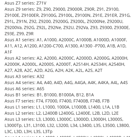
Asus Z7 series: Z71V
Asus Z9 series: Z9, Z90, Z9000, Z9000R, Z90R, Z91, Z9100,
Z9100E, Z9100ER, Z9100G, Z9100L, Z9100N, Z91E, Z91ER, Z91G,
Z91L, Z91N, Z92, Z9200, Z9200G, Z9200L, Z9200Ne, Z9200U,
Z9200Va, Z92G, Z92L, Z92Ne, Z92U, Z92Va, Z93, Z9300, Z9300E,
Z93E, Z99, Z9R
Asus A1 series: A1, A1000, A2000C, A1000B, A1000D, A1000F,
A11, A12, A1200, A1200-C700, A1300, A1300 -P700, A1B, A1D,
A1F
Asus A2 series: A2, A2000, A2000C, A2000D, A2000G, A2000H,
A2000K, A2000L, A2000S, A2000T, A2514H, A2534H, A2540H,
A27, A28, A2C, A2D, A2G, A2H, A2K, A2L, A2S, A2T
Asus A3 series: A32
Asus A4 series: A4, A40, A4D, A4G, A4GA, A4K, A4KA, A4L, A4S
Asus A6 series: A65
Asus B1 series: B1, B1000, B1000A, B12, B1A
Asus F7 series: F74, F7000, F7400, F7400B, F74B, F7B
Asus L1 series: L1, L1000, 1000A, L1000B, L1400, L1A, L1B
Asus L2 series: L2, L2400B L2400G, L2400E, L2B, L2D, L2E
Asus L3 series: L3, L3000, L3000C, L3000D, L3000H, L3000S,
L3000Tp, L31, L3100, L32, L3200, L34, L3400, L35, L3500, L3800,
L3C, L3D, L3H, L3S, L3Tp