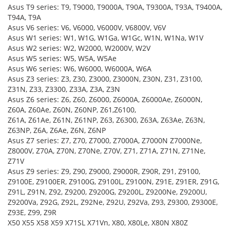
Asus T9 series: T9, T9000, T9000A, T90A, T9300A, T93A, T9400A,
T94A, T9A
Asus V6 series: V6, V6000, V6000V, V6800V, V6V
Asus W1 series: W1, W1G, W1Ga, W1Gc, W1N, W1Na, W1V
Asus W2 series: W2, W2000, W2000V, W2V
Asus W5 series: W5, W5A, W5Ae
Asus W6 series: W6, W6000, W6000A, W6A
Asus Z3 series: Z3, Z30, Z3000, Z3000N, Z30N, Z31, Z3100,
Z31N, Z33, Z3300, Z33A, Z3A, Z3N
Asus Z6 series: Z6, Z60, Z6000, Z6000A, Z6000Ae, Z6000N,
Z60A, Z60Ae, Z60N, Z60NP, Z61,Z6100,
Z61A, Z61Ae, Z61N, Z61NP, Z63, Z6300, Z63A, Z63Ae, Z63N,
Z63NP, Z6A, Z6Ae, Z6N, Z6NP
Asus Z7 series: Z7, Z70, Z7000, Z7000A, Z7000N Z7000Ne,
Z8000V, Z70A, Z70N, Z70Ne, Z70V, Z71, Z71A, Z71N, Z71Ne,
Z71V
Asus Z9 series: Z9, Z90, Z9000, Z9000R, Z90R, Z91, Z9100,
Z9100E, Z9100ER, Z9100G, Z9100L, Z9100N, Z91E, Z91ER, Z91G,
Z91L, Z91N, Z92, Z9200, Z9200G, Z9200L, Z9200Ne, Z9200U,
Z9200Va, Z92G, Z92L, Z92Ne, Z92U, Z92Va, Z93, Z9300, Z9300E,
Z93E, Z99, Z9R
X50 X55 X58 X59 X71SL X71Vn, X80, X80Le, X80N X80Z