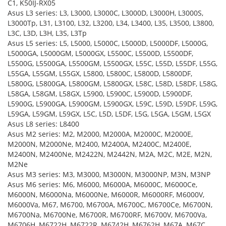
C1, K50IJ-RX05
Asus L3 series: L3, L3000, L3000C, L3000D, L3000H, L3000S,
L3000Tp, L31, L3100, L32, L3200, L34, L3400, L35, L3500, L3800,
L3C, L3D, L3H, L3S, L3Tp
Asus L5 series: L5, L5000, L5000C, L5000D, L5000DF, L5000G,
L5000GA, L5000GM, L5000GX, L5500C, L5500D, L5500DF,
L5500G, L5500GA, L5500GM, L5500GX, L55C, L55D, L55DF, L55G,
L55GA, L55GM, L55GX, L5800, L5800C, L5800D, L5800DF,
L5800G, L5800GA, L5800GM, L5800GX, L58C, L58D, L58DF, L58G,
L58GA, L58GM, L58GX, L5900, L5900C, L5900D, L5900DF,
L5900G, L5900GA, L5900GM, L5900GX, L59C, L59D, L59DF, L59G,
L59GA, L59GM, L59GX, L5C, L5D, L5DF, L5G, L5GA, L5GM, L5GX
Asus L8 series: L8400
Asus M2 series: M2, M2000, M2000A, M2000C, M2000E,
M2000N, M2000Ne, M2400, M2400A, M2400C, M2400E,
M2400N, M2400Ne, M2422N, M2442N, M2A, M2C, M2E, M2N,
M2Ne
Asus M3 series: M3, M3000, M3000N, M3000NP, M3N, M3NP
Asus M6 series: M6, M6000, M6000A, M6000C, M6000Ce,
M6000N, M6000Na, M6000Ne, M6000R, M6000RF, M6000V,
M6000Va, M67, M6700, M6700A, M6700C, M6700Ce, M6700N,
M6700Na, M6700Ne, M6700R, M6700RF, M6700V, M6700Va,
M6706H, M6722H, M6722R, M6742H, M6762H, M67A, M67C,