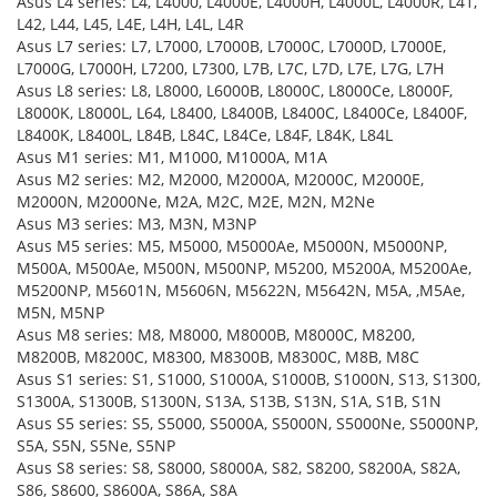
Asus L4 series: L4, L4000, L4000E, L4000H, L4000L, L4000R, L41,
L42, L44, L45, L4E, L4H, L4L, L4R
Asus L7 series: L7, L7000, L7000B, L7000C, L7000D, L7000E,
L7000G, L7000H, L7200, L7300, L7B, L7C, L7D, L7E, L7G, L7H
Asus L8 series: L8, L8000, L6000B, L8000C, L8000Ce, L8000F,
L8000K, L8000L, L64, L8400, L8400B, L8400C, L8400Ce, L8400F,
L8400K, L8400L, L84B, L84C, L84Ce, L84F, L84K, L84L
Asus M1 series: M1, M1000, M1000A, M1A
Asus M2 series: M2, M2000, M2000A, M2000C, M2000E,
M2000N, M2000Ne, M2A, M2C, M2E, M2N, M2Ne
Asus M3 series: M3, M3N, M3NP
Asus M5 series: M5, M5000, M5000Ae, M5000N, M5000NP,
M500A, M500Ae, M500N, M500NP, M5200, M5200A, M5200Ae,
M5200NP, M5601N, M5606N, M5622N, M5642N, M5A, ,M5Ae,
M5N, M5NP
Asus M8 series: M8, M8000, M8000B, M8000C, M8200,
M8200B, M8200C, M8300, M8300B, M8300C, M8B, M8C
Asus S1 series: S1, S1000, S1000A, S1000B, S1000N, S13, S1300,
S1300A, S1300B, S1300N, S13A, S13B, S13N, S1A, S1B, S1N
Asus S5 series: S5, S5000, S5000A, S5000N, S5000Ne, S5000NP,
S5A, S5N, S5Ne, S5NP
Asus S8 series: S8, S8000, S8000A, S82, S8200, S8200A, S82A,
S86, S8600, S8600A, S86A, S8A