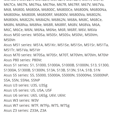
M67Ce, M67N, M67Na, M67Ne, M67R, M67RF, M67V, M67Va,
M68, M6800, M6800A, M6800C, M6800Ce, M6800N, M6800Na,
M6800Ne, M6800R, M6800RF, M6800V, M6800Va, M6802N,
M6806N, M6822N, M6842N, M6862N, M68A, M68C, M68Ce,
M68N, M68Na, M68Ne, M68R, M68RF, M68V, M68Va, M6A,
M6C, M6Ce, M6N, M6Na, M6Ne, M6R, M6RF, M6V, M6Va
Asus M50 series: M50Sa, M50Sr, M50Sv, M50Vc, M50Vm,
M50Vn
Asus M51 series: M51A, M51Kr, M51Se, M51Sn, M51Sr, M51Ta,
M51Tr, M51Va, M51Vr
Asus M70 series: M70Sa, M70Sr, M70T, M70Vm, M70Vn, M70Vr
Asus P80 series: P80Vc
Asus S1 series: S1, S1000, S1000A, S1000B, S1000N, S13, S1300,
S1300A, S1300B, S1300N, S13A, S13B, S13N, S1A, S1B, S1N
Asus S5 series: S5, S5000, S5000A, S5000N, S5000Ne, S5000NP,
S5A, S5N, S5Ne, S5NP
Asus U3 series: U3S, U3Sg
Asus U5 series: U5, U5A, U5F
Asus U6 series: U6S, U6Sg, U6V, U6Vc
Asus W3 series: W3V
Asus W7 series: W7F, W7Fp, W7S, W7Sg
Asus Z3 series: Z33A, Z3A