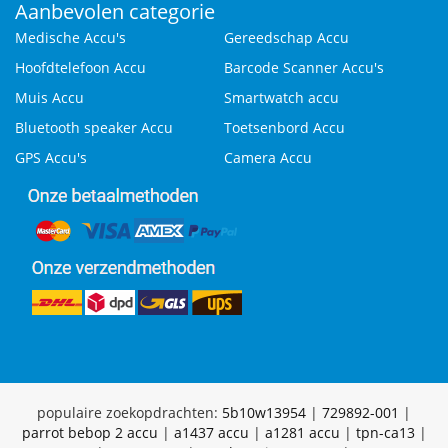
Aanbevolen categorie
Medische Accu's
Gereedschap Accu
Hoofdtelefoon Accu
Barcode Scanner Accu's
Muis Accu
Smartwatch accu
Bluetooth speaker Accu
Toetsenbord Accu
GPS Accu's
Camera Accu
populaire zoekopdrachten:
5b10w13954
|
729892-001
|
parrot bebop 2 accu
|
a1437 accu
|
a1281 accu
|
tpn-ca13
|