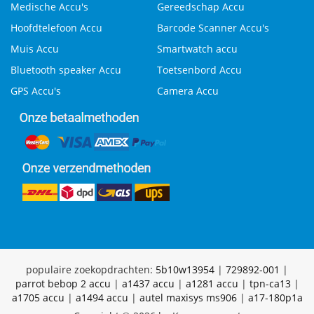
Medische Accu's
Gereedschap Accu
Hoofdtelefoon Accu
Barcode Scanner Accu's
Muis Accu
Smartwatch accu
Bluetooth speaker Accu
Toetsenbord Accu
GPS Accu's
Camera Accu
populaire zoekopdrachten:
5b10w13954
|
729892-001
|
parrot bebop 2 accu
|
a1437 accu
|
a1281 accu
|
tpn-ca13
|
a1705 accu
|
a1494 accu
|
autel maxisys ms906
|
a17-180p1a